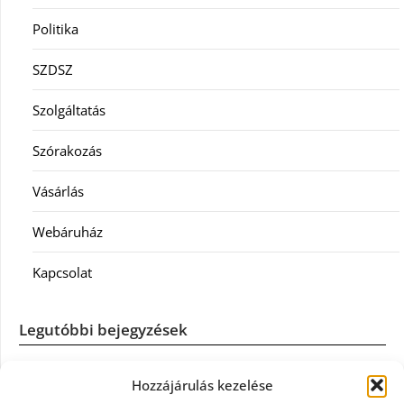
Politika
SZDSZ
Szolgáltatás
Szórakozás
Vásárlás
Webáruház
Kapcsolat
Legutóbbi bejegyzések
Casco szélvédőcsere: mikor éri meg a biztosítást igénybe
Hozzájárulás kezelése
venni?