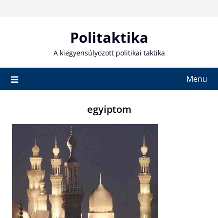
Skip
to
content
Politaktika
A kiegyensúlyozott politikai taktika
Menu
egyiptom