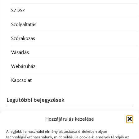
SZDSZ
Szolgáltatás
Szórakozás
Vásárlás
Webáruház
Kapcsolat
Legutóbbi bejegyzések
Casco szélvédőcsere: mikor éri meg a biztosítást igénybe
Hozzájárulás kezelése
venni?
A legjobb felhasználói élmény biztosítása érdekében olyan
Könyvelés: mikor érdemes könyvelőt váltani?
technológiákat használunk, mint például a cookie-k, amelyek tárolják az