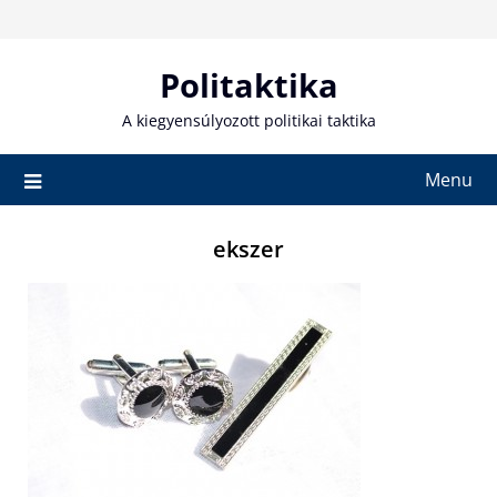
Skip
to
content
Politaktika
A kiegyensúlyozott politikai taktika
Menu
ekszer