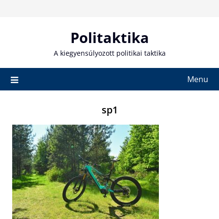
Skip
to
content
Politaktika
A kiegyensúlyozott politikai taktika
Menu
sp1