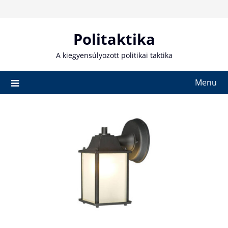
Skip
to
content
Politaktika
A kiegyensúlyozott politikai taktika
Menu