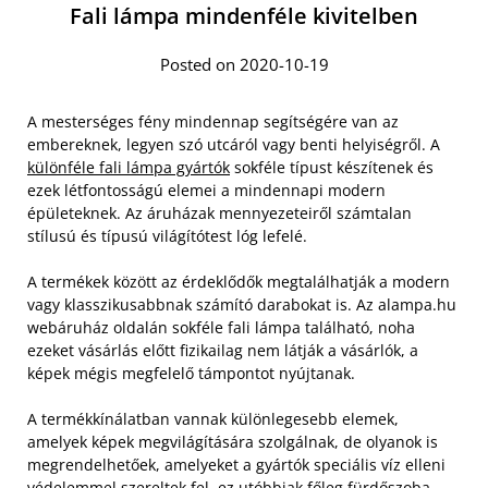
Fali lámpa mindenféle kivitelben
Posted on 2020-10-19
A mesterséges fény mindennap segítségére van az
embereknek, legyen szó utcáról vagy benti helyiségről. A
különféle fali lámpa gyártók
sokféle típust készítenek és
ezek létfontosságú elemei a mindennapi modern
épületeknek. Az áruházak mennyezeteiről számtalan
stílusú és típusú világítótest lóg lefelé.
A termékek között az érdeklődők megtalálhatják a modern
vagy klasszikusabbnak számító darabokat is. Az alampa.hu
webáruház oldalán sokféle fali lámpa található, noha
ezeket vásárlás előtt fizikailag nem látják a vásárlók, a
képek mégis megfelelő támpontot nyújtanak.
A termékkínálatban vannak különlegesebb elemek,
amelyek képek megvilágítására szolgálnak, de olyanok is
megrendelhetőek, amelyeket a gyártók speciális víz elleni
védelemmel szereltek fel, ez utóbbiak főleg fürdőszoba