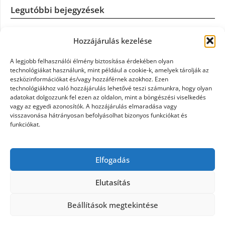
Legutóbbi bejegyzések
Casco szélvédőcsere: mikor éri meg a biztosítást igénybe
Hozzájárulás kezelése
venni?
A legjobb felhasználói élmény biztosítása érdekében olyan
Könyvelés: mikor érdemes könyvelőt váltani?
technológiákat használunk, mint például a cookie-k, amelyek tárolják az
eszközinformációkat és/vagy hozzáférnek azokhoz. Ezen
technológiákhoz való hozzájárulás lehetővé teszi számunkra, hogy olyan
Szövetkezeti jog: miért elengedhetetlen a szakszerű jogi
adatokat dolgozzunk fel ezen az oldalon, mint a böngészési viselkedés
háttér a biztonságos működéshez
vagy az egyedi azonosítók. A hozzájárulás elmaradása vagy
visszavonása hátrányosan befolyásolhat bizonyos funkciókat és
funkciókat.
Munkajogi ügyvéd: miért nem érdemes várni a jogi
segítséggel
Elfogadás
Tüll anyag: elegancia és sokoldalúság a Szakatex
kínálatában
Elutasítás
Beállítások megtekintése
©2026 Politaktika
| Design:
Newspaperly WordPress