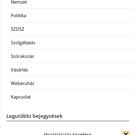
Nemzet
Politika
SZDSZ
Szolgáltatás
Szórakozás
Vásárlás
Webáruház
Kapcsolat
Legutóbbi bejegyzések
Casco szélvédőcsere: mikor éri meg a biztosítást igénybe
Hozzájárulás kezelése