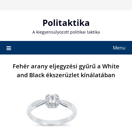
Skip
to
content
Politaktika
A kiegyensúlyozott politikai taktika
Menu
Fehér arany eljegyzési gyűrű a White
and Black ékszerüzlet kínálatában