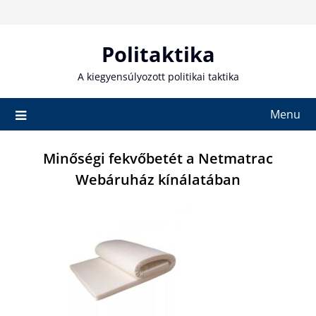
Skip
to
content
Politaktika
A kiegyensúlyozott politikai taktika
Menu
Minőségi fekvőbetét a Netmatrac
Webáruház kínálatában