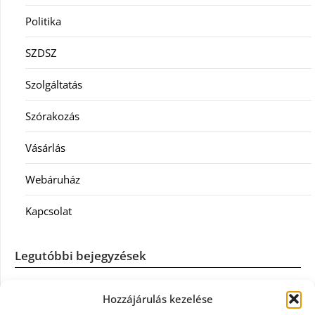
Politika
SZDSZ
Szolgáltatás
Szórakozás
Vásárlás
Webáruház
Kapcsolat
Legutóbbi bejegyzések
Casco szélvédőcsere: mikor éri meg a biztosítást igénybe
Hozzájárulás kezelése
venni?