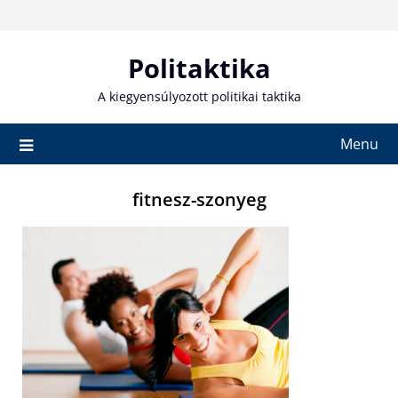
Skip
to
content
Politaktika
A kiegyensúlyozott politikai taktika
Menu
fitnesz-szonyeg