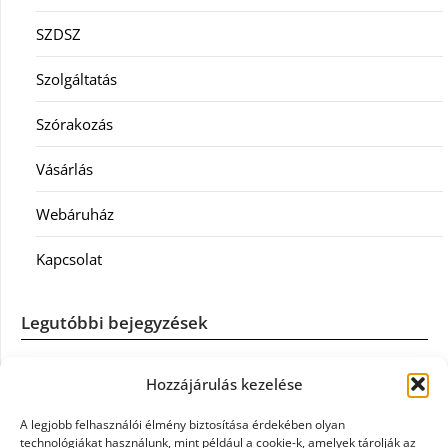
SZDSZ
Szolgáltatás
Szórakozás
Vásárlás
Webáruház
Kapcsolat
Legutóbbi bejegyzések
Casco szélvédőcsere: mikor éri meg a biztosítást igénybe
Hozzájárulás kezelése
venni?
A legjobb felhasználói élmény biztosítása érdekében olyan
Könyvelés: mikor érdemes könyvelőt váltani?
technológiákat használunk, mint például a cookie-k, amelyek tárolják az