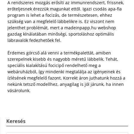
A rendszeres mozgás erősíti az immunrendszert, frissnek,
erőteljesnek érezzük magunkat ettől. Igazi csodás apa-fia
program is lehet a focizás, de természetesen, ehhez
szükség van a megfelelő lábbelikre is. Ez viszont nem
jelenthet problémát, mert a madeinpapp.hu webshop
gazdag kínálatában minőségi, sportoláshoz optimális
lábravalók fedezhetőek fel.
Érdemes górcső alá venni a termékpalettát, amiben
szerepelnek kisebb és nagyobb méretű lábbelik. Tehát,
speciális kialakítású focicipő rendelhető meg a
webáruházból, így mindenki megtalálja az igényeinek és
ízlésének megfelelő fazont. Korrekt áron juthatunk hozzá a
nekünk tetsző modellhez, anyagilag is jól járunk, ha innen
vásárolunk.
Keresés