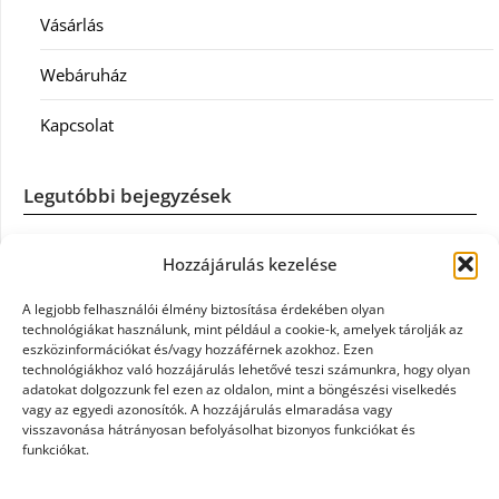
Vásárlás
Webáruház
Kapcsolat
Legutóbbi bejegyzések
Casco szélvédőcsere: mikor éri meg a biztosítást igénybe
Hozzájárulás kezelése
venni?
A legjobb felhasználói élmény biztosítása érdekében olyan
Könyvelés: mikor érdemes könyvelőt váltani?
technológiákat használunk, mint például a cookie-k, amelyek tárolják az
eszközinformációkat és/vagy hozzáférnek azokhoz. Ezen
technológiákhoz való hozzájárulás lehetővé teszi számunkra, hogy olyan
Szövetkezeti jog: miért elengedhetetlen a szakszerű jogi
adatokat dolgozzunk fel ezen az oldalon, mint a böngészési viselkedés
háttér a biztonságos működéshez
vagy az egyedi azonosítók. A hozzájárulás elmaradása vagy
visszavonása hátrányosan befolyásolhat bizonyos funkciókat és
funkciókat.
Munkajogi ügyvéd: miért nem érdemes várni a jogi
segítséggel