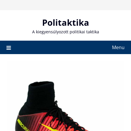
Skip
to
content
Politaktika
A kiegyensúlyozott politikai taktika
Menu