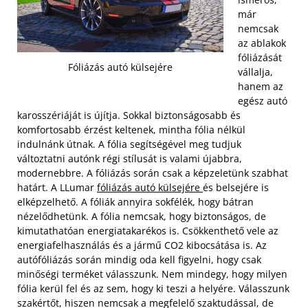
már
nemcsak
az ablakok
fóliázását
Fóliázás autó külsejére
vállalja,
hanem az
egész autó
karosszériáját is újítja. Sokkal biztonságosabb és
komfortosabb érzést keltenek, mintha fólia nélkül
indulnánk útnak. A fólia segítségével meg tudjuk
változtatni autónk régi stílusát is valami újabbra,
modernebbre. A fóliázás során csak a képzeletünk szabhat
határt. A LLumar
fóliázás autó külsejére
és belsejére is
elképzelhető. A fóliák annyira sokfélék, hogy bátran
nézelődhetünk.
A fólia nemcsak, hogy biztonságos, de
kimutathatóan energiatakarékos is. Csökkenthető vele az
energiafelhasználás és a jármű CO2 kibocsátása is. Az
autófóliázás során mindig oda kell figyelni, hogy csak
minőségi terméket válasszunk. Nem mindegy, hogy milyen
fólia kerül fel és az sem, hogy ki teszi a helyére. Válasszunk
szakértőt, hiszen nemcsak a megfelelő szaktudással, de