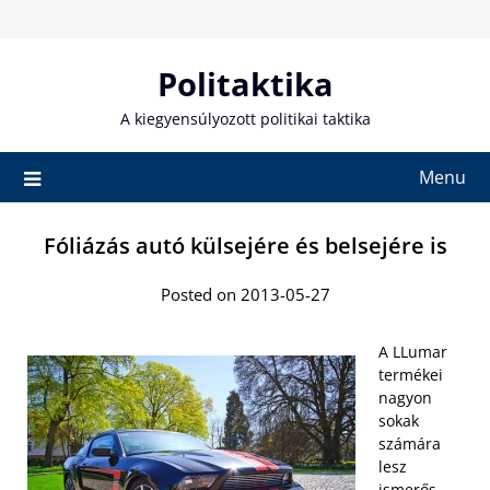
Skip
to
content
Politaktika
A kiegyensúlyozott politikai taktika
Menu
Fóliázás autó külsejére és belsejére is
Posted on 2013-05-27
A LLumar
termékei
nagyon
sokak
számára
lesz
ismerős,