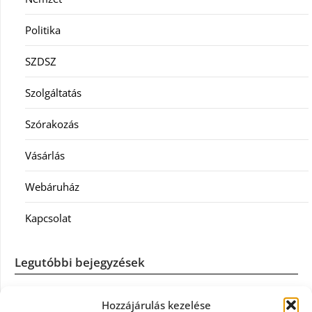
Politika
SZDSZ
Szolgáltatás
Szórakozás
Vásárlás
Webáruház
Kapcsolat
Legutóbbi bejegyzések
Casco szélvédőcsere: mikor éri meg a biztosítást igénybe
Hozzájárulás kezelése