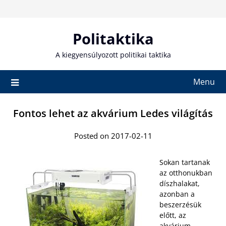
Skip
to
content
Politaktika
A kiegyensúlyozott politikai taktika
Menu
Fontos lehet az akvárium Ledes világítás
Posted on 2017-02-11
Sokan tartanak
az otthonukban
díszhalakat,
azonban a
beszerzésük
előtt, az
akvárium