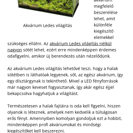
megfelelő
beszerelése
lehet, amit
különféle
Akvárium Ledes világítás
kiegészítő
elemekkel
szükséges ellátni. Az
akvárium Ledes világítás nélkül
nagyon
sötét lehet, ezért erre mindenképpen érdemes
odafigyelni, amikor új berendezés után nézelődünk.
Az akvárium Ledes világítás lehetővé teszi, hogy a halak
sötétben is láthatóak legyenek, sőt, az egész akvárium, így
egy dísztárgynak is tekinthető. Mivel a LED fényforrások
már nagyon keveset fogyasztanak, így akár egész éjjel
bekapcsolva hagyhatjuk a világítást.
Természetesen a halak fajtáira is oda kell figyelni, hiszen
olyanok is léteznek, amelyek nem kedvelik a túlságosan
erős fényt. Amennyiben komolyan gondoljuk ezt a hobbit,
mindenképpen profi akváriumokat és minőségi
kiegészítőket kell beszerezni.