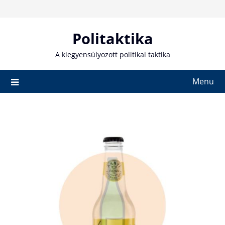
Skip
to
content
Politaktika
A kiegyensúlyozott politikai taktika
Menu