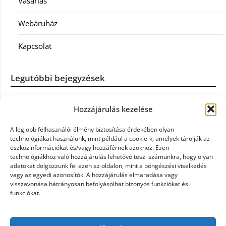
Vásárlás
Webáruház
Kapcsolat
Legutóbbi bejegyzések
Casco szélvédőcsere: mikor éri meg a biztosítást igénybe
Hozzájárulás kezelése
venni?
A legjobb felhasználói élmény biztosítása érdekében olyan
Könyvelés: mikor érdemes könyvelőt váltani?
technológiákat használunk, mint például a cookie-k, amelyek tárolják az
eszközinformációkat és/vagy hozzáférnek azokhoz. Ezen
technológiákhoz való hozzájárulás lehetővé teszi számunkra, hogy olyan
Szövetkezeti jog: miért elengedhetetlen a szakszerű jogi
adatokat dolgozzunk fel ezen az oldalon, mint a böngészési viselkedés
háttér a biztonságos működéshez
vagy az egyedi azonosítók. A hozzájárulás elmaradása vagy
visszavonása hátrányosan befolyásolhat bizonyos funkciókat és
funkciókat.
Munkajogi ügyvéd: miért nem érdemes várni a jogi
segítséggel