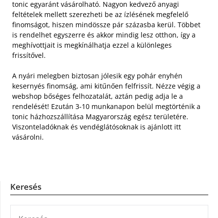
tonic egyaránt vásárolható.
Nagyon kedvező anyagi
feltételek mellett szerezheti be az ízlésének megfelelő
finomságot, hiszen mindössze pár százasba kerül. Többet
is rendelhet egyszerre és akkor mindig lesz otthon, így a
meghívottjait is megkínálhatja ezzel a különleges
frissítővel.
A nyári melegben biztosan jólesik egy pohár enyhén
kesernyés finomság, ami kitűnően felfrissít. Nézze végig a
webshop bőséges felhozatalát, aztán pedig adja le a
rendelését! Ezután 3-10 munkanapon belül megtörténik a
tonic házhozszállítása Magyarország egész területére.
Viszonteladóknak és vendéglátósoknak is ajánlott itt
vásárolni.
Keresés
KERESÉS: