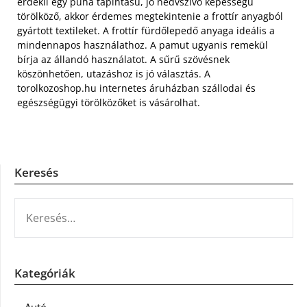
érdekli egy puha tapintású, jó nedvszívó képességű
törölköző, akkor érdemes megtekintenie a frottír anyagból
gyártott textileket. A frottír fürdőlepedő anyaga ideális a
mindennapos használathoz. A pamut ugyanis remekül
bírja az állandó használatot. A sűrű szövésnek
köszönhetően, utazáshoz is jó választás. A
torolkozoshop.hu internetes áruházban szállodai és
egészségügyi törölközőket is vásárolhat.
Keresés
KERESÉS:
Kategóriák
Autó