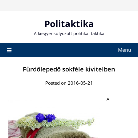
Skip
to
content
Politaktika
A kiegyensúlyozott politikai taktika
Menu
Fürdőlepedő sokféle kivitelben
Posted on 2016-05-21
A