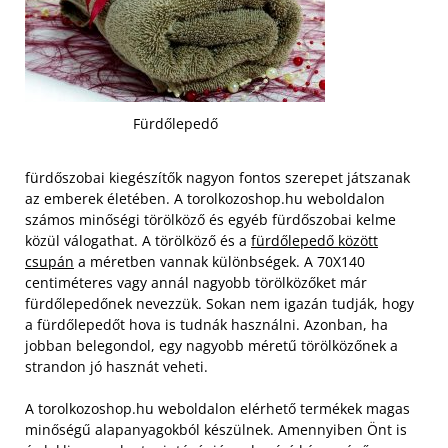
Fürdőlepedő
fürdőszobai kiegészítők nagyon fontos szerepet játszanak
az emberek életében. A torolkozoshop.hu weboldalon
számos minőségi törölköző és egyéb fürdőszobai kelme
közül válogathat. A törölköző és a
fürdőlepedő között
csupán
a méretben vannak különbségek. A 70X140
centiméteres vagy annál nagyobb törölközőket már
fürdőlepedőnek nevezzük. Sokan nem igazán tudják, hogy
a fürdőlepedőt hova is tudnák használni. Azonban, ha
jobban belegondol, egy nagyobb méretű törölközőnek a
strandon jó hasznát veheti.
A torolkozoshop.hu weboldalon elérhető termékek magas
minőségű alapanyagokból készülnek. Amennyiben Önt is