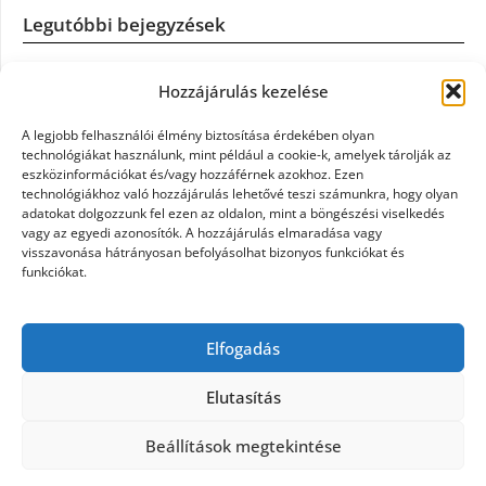
Legutóbbi bejegyzések
Casco szélvédőcsere: mikor éri meg a biztosítást igénybe
Hozzájárulás kezelése
venni?
A legjobb felhasználói élmény biztosítása érdekében olyan
Könyvelés: mikor érdemes könyvelőt váltani?
technológiákat használunk, mint például a cookie-k, amelyek tárolják az
eszközinformációkat és/vagy hozzáférnek azokhoz. Ezen
technológiákhoz való hozzájárulás lehetővé teszi számunkra, hogy olyan
Szövetkezeti jog: miért elengedhetetlen a szakszerű jogi
adatokat dolgozzunk fel ezen az oldalon, mint a böngészési viselkedés
háttér a biztonságos működéshez
vagy az egyedi azonosítók. A hozzájárulás elmaradása vagy
visszavonása hátrányosan befolyásolhat bizonyos funkciókat és
funkciókat.
Munkajogi ügyvéd: miért nem érdemes várni a jogi
segítséggel
Elfogadás
Tüll anyag: elegancia és sokoldalúság a Szakatex
kínálatában
Elutasítás
Beállítások megtekintése
©2026 Politaktika
| Design:
Newspaperly WordPress