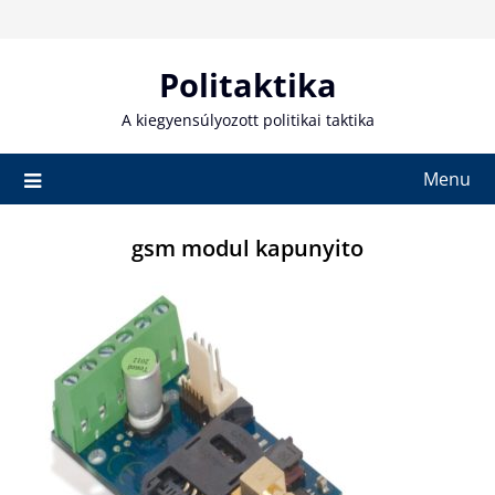
Skip
to
content
Politaktika
A kiegyensúlyozott politikai taktika
Menu
gsm modul kapunyito