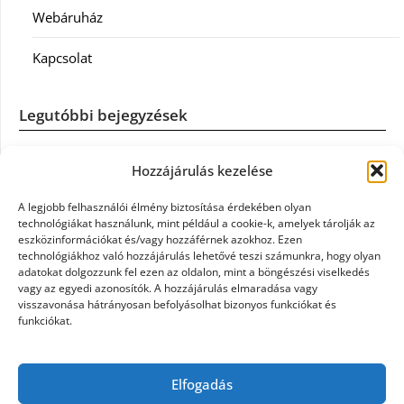
Webáruház
Kapcsolat
Legutóbbi bejegyzések
Casco szélvédőcsere: mikor éri meg a biztosítást igénybe
Hozzájárulás kezelése
venni?
A legjobb felhasználói élmény biztosítása érdekében olyan
Könyvelés: mikor érdemes könyvelőt váltani?
technológiákat használunk, mint például a cookie-k, amelyek tárolják az
eszközinformációkat és/vagy hozzáférnek azokhoz. Ezen
technológiákhoz való hozzájárulás lehetővé teszi számunkra, hogy olyan
Szövetkezeti jog: miért elengedhetetlen a szakszerű jogi
adatokat dolgozzunk fel ezen az oldalon, mint a böngészési viselkedés
háttér a biztonságos működéshez
vagy az egyedi azonosítók. A hozzájárulás elmaradása vagy
visszavonása hátrányosan befolyásolhat bizonyos funkciókat és
funkciókat.
Munkajogi ügyvéd: miért nem érdemes várni a jogi
segítséggel
Elfogadás
Tüll anyag: elegancia és sokoldalúság a Szakatex