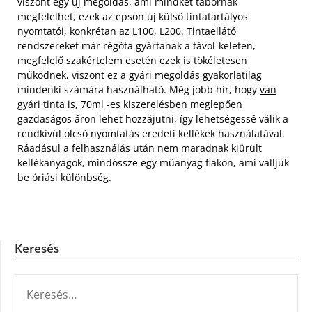
viszont egy új megoldás, ami mindkét tábornak
megfelelhet, ezek az epson új külső tintatartályos
nyomtatói, konkrétan az L100, L200. Tintaellátó
rendszereket már régóta gyártanak a távol-keleten,
megfelelő szakértelem esetén ezek is tökéletesen
működnek, viszont ez a gyári megoldás gyakorlatilag
mindenki számára használható. Még jobb hír, hogy
van
gyári tinta is, 70ml -es kiszerelésben
meglepően
gazdaságos áron lehet hozzájutni, így lehetségessé válik a
rendkívül olcsó nyomtatás eredeti kellékek használatával.
Ráadásul a felhasználás után nem maradnak kiürült
kellékanyagok, mindössze egy műanyag flakon, ami valljuk
be óriási különbség.
Keresés
KERESÉS: