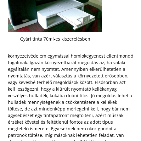
Gyári tinta 70ml-es kiszerelésben
környezetvédelem egymással homlokegyenest ellentmondó
fogalmak. Igazán környezetbarát megoldás az, ha valaki
egyáltalán nem nyomtat. Amennyiben elkerülhetetlen a
nyomtatás, van azért választás a környezetett erősebben,
vagy kevésbé terhelő megoldások között. Elsősorban azt
kell leszögezni, hogy a kiürült nyomtató kellékanyag
veszélyes hulladék, kukába dobni tilos. Jó megoldás lehet a
hulladék mennyiségének a csökkentésére a kellékek
töltése, de azt mindenképp mérlegelni kell, hogy bár nem
agysebészet egy tintapatront megtölteni, azért műszaki
érzéket követel és feltétlenül fontos az adott típus
megfelelő ismerete.
Egyeseknek nem okoz gondot a
patronok töltése, míg másoknak lehetetlen feladat. Van