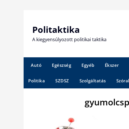
Skip
to
content
Politaktika
A kiegyensúlyozott politikai taktika
Autó
Egészség
Egyéb
Ékszer
Politika
SZDSZ
Szolgáltatás
Szóra
gyumolcsp