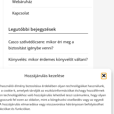
Webáruház
Kapcsolat
Legutóbbi bejegyzések
Casco szélvédőcsere: mikor éri meg a
biztosítást igénybe venni?
Könyvelés: mikor érdemes könyvelőt váltani?
Szövetkezeti jog: miért elengedhetetlen a
Hozzájárulás kezelése
szakszerű jogi háttér a biztonságos
működéshez
elhasználói élmény biztosítása érdekében olyan technológiákat használunk,
l a cookie-k, amelyek tárolják az eszközinformációkat és/vagy hozzáférnek
Munkajogi ügyvéd: miért nem érdemes várni
en technológiákhoz való hozzájárulás lehetővé teszi számunkra, hogy olyan
gozzunk fel ezen az oldalon, mint a böngészési viselkedés vagy az egyedi
a jogi segítséggel
 A hozzájárulás elmaradása vagy visszavonása hátrányosan befolyásolhat
kciókat és funkciókat.
Tüll anyag: elegancia és sokoldalúság a