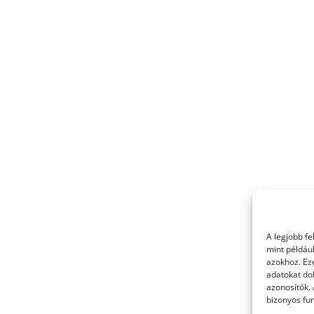
A legjobb f
mint példáu
azokhoz. Ez
adatokat dol
azonosítók.
bizonyos fun