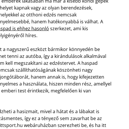
 emberek lakásában ma már a kisebb kondi gépek
 helyet kapnak vagy az olyan berendezések,
elyekkel az otthoni edzés nemcsak
nyelmesebbé, hanem hatékonyabbá is válhat. A
spad is ehhez hasonló
szerkezet, ami kis
lyigényéről híres.
t a nagyszerű eszközt bármikor könnyedén be
het tenni az autóba, így a kirándulások alkalmával
m kell megszakítani az edzéstervet. A haspad
mcsak szállíthatóságának köszönheti nagy
jongótáborát, hanem annak is, hogy kifejezetten
nyelmes a használata, hiszen minden rész, amellyel
 emberi test érintkezik, megfelelően ki van
heti a hasizmait, mivel a hátat és a lábakat is
zásmentes, így ez a tényező sem zavarhat be az
ittsport.hu webáruházban szerezheti be, és ha itt