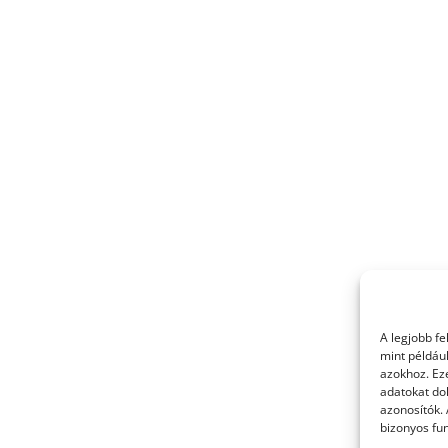
A legjobb f
mint példáu
azokhoz. Ez
adatokat dol
azonosítók.
bizonyos fun