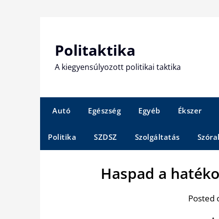
Skip
to
content
Politaktika
A kiegyensúlyozott politikai taktika
Autó
Egészség
Egyéb
Ékszer
Politika
SZDSZ
Szolgáltatás
Szóra
Haspad a hatéko
Posted 