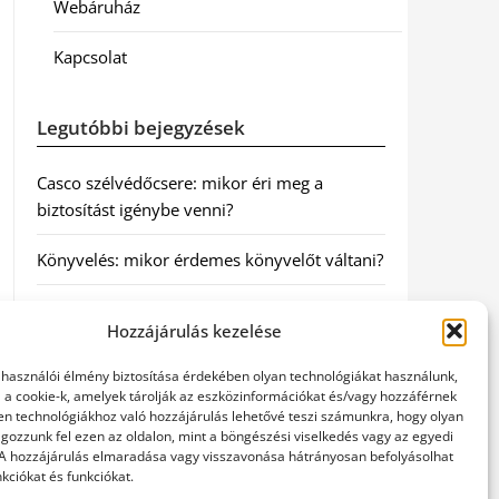
Webáruház
Kapcsolat
Legutóbbi bejegyzések
Casco szélvédőcsere: mikor éri meg a
biztosítást igénybe venni?
Könyvelés: mikor érdemes könyvelőt váltani?
Szövetkezeti jog: miért elengedhetetlen a
Hozzájárulás kezelése
szakszerű jogi háttér a biztonságos
működéshez
elhasználói élmény biztosítása érdekében olyan technológiákat használunk,
l a cookie-k, amelyek tárolják az eszközinformációkat és/vagy hozzáférnek
Munkajogi ügyvéd: miért nem érdemes várni
en technológiákhoz való hozzájárulás lehetővé teszi számunkra, hogy olyan
gozzunk fel ezen az oldalon, mint a böngészési viselkedés vagy az egyedi
a jogi segítséggel
 A hozzájárulás elmaradása vagy visszavonása hátrányosan befolyásolhat
kciókat és funkciókat.
Tüll anyag: elegancia és sokoldalúság a