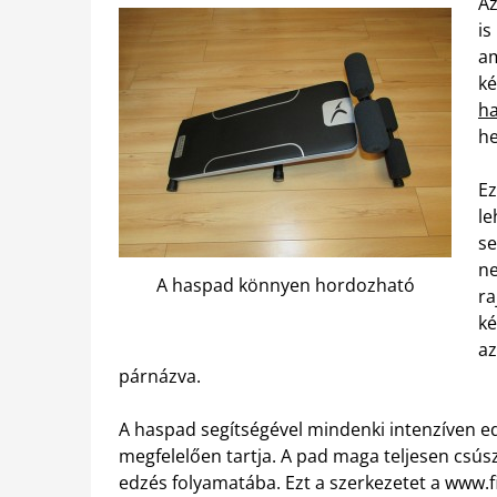
Az
is
am
ké
ha
he
Ez
le
se
ne
A haspad könnyen hordozható
ra
ké
az
párnázva.
A haspad segítségével mindenki intenzíven edz
megfelelően tartja. A pad maga teljesen csús
edzés folyamatába. Ezt a szerkezetet a www.f