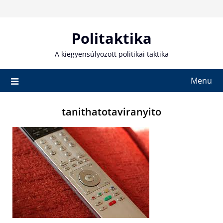
Skip
to
content
Politaktika
A kiegyensúlyozott politikai taktika
Menu
tanithatotaviranyito