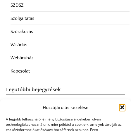
SZDSZ
Szolgáltatás
Szórakozás
Vásárlás
Webáruház
Kapcsolat
Legutóbbi bejegyzések
Casco szélvédőcsere: mikor éri meg a biztosítást igénybe
Hozzájárulás kezelése
venni?
A legjobb felhasználói élmény biztosítása érdekében olyan
Könyvelés: mikor érdemes könyvelőt váltani?
technológiákat használunk, mint például a cookie-k, amelyek tárolják az
eszközinformációkat és/vagy hozzáférnek azokhoz. Ezen