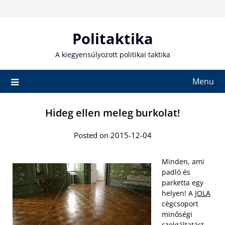
Skip
to
content
Politaktika
A kiegyensúlyozott politikai taktika
Menu
Hideg ellen meleg burkolat!
Posted on 2015-12-04
Minden, ami
padló és
parketta egy
helyen! A
JOLA
cégcsoport
minőségi
szolgáltatást