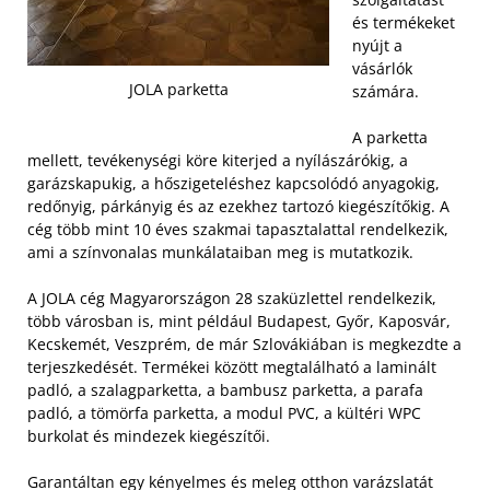
és termékeket
nyújt a
vásárlók
JOLA parketta
számára.
A parketta
mellett, tevékenységi köre kiterjed a nyílászárókig, a
garázskapukig, a hőszigeteléshez kapcsolódó anyagokig,
redőnyig, párkányig és az ezekhez tartozó kiegészítőkig. A
cég több mint 10 éves szakmai tapasztalattal rendelkezik,
ami a színvonalas munkálataiban meg is mutatkozik.
A JOLA cég Magyarországon 28 szaküzlettel rendelkezik,
több városban is, mint például Budapest, Győr, Kaposvár,
Kecskemét, Veszprém, de már Szlovákiában is megkezdte a
terjeszkedését. Termékei között megtalálható a laminált
padló, a szalagparketta, a bambusz parketta, a parafa
padló, a tömörfa parketta, a modul PVC, a kültéri WPC
burkolat és mindezek kiegészítői.
Garantáltan egy kényelmes és meleg otthon varázslatát