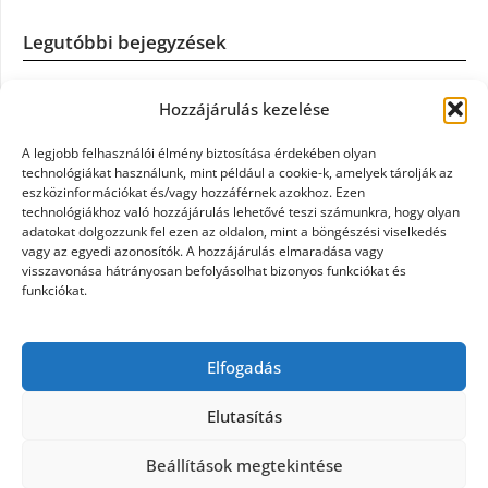
Legutóbbi bejegyzések
Casco szélvédőcsere: mikor éri meg a biztosítást igénybe
Hozzájárulás kezelése
venni?
A legjobb felhasználói élmény biztosítása érdekében olyan
Könyvelés: mikor érdemes könyvelőt váltani?
technológiákat használunk, mint például a cookie-k, amelyek tárolják az
eszközinformációkat és/vagy hozzáférnek azokhoz. Ezen
technológiákhoz való hozzájárulás lehetővé teszi számunkra, hogy olyan
Szövetkezeti jog: miért elengedhetetlen a szakszerű jogi
adatokat dolgozzunk fel ezen az oldalon, mint a böngészési viselkedés
háttér a biztonságos működéshez
vagy az egyedi azonosítók. A hozzájárulás elmaradása vagy
visszavonása hátrányosan befolyásolhat bizonyos funkciókat és
funkciókat.
Munkajogi ügyvéd: miért nem érdemes várni a jogi
segítséggel
Elfogadás
Tüll anyag: elegancia és sokoldalúság a Szakatex
kínálatában
Elutasítás
Beállítások megtekintése