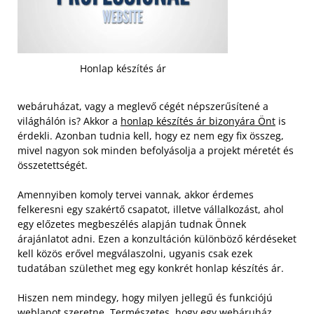
Honlap készítés ár
webáruházat, vagy a meglevő cégét népszerűsítené a
világhálón is? Akkor a
honlap készítés ár bizonyára Önt
is
érdekli. Azonban tudnia kell, hogy ez nem egy fix összeg,
mivel nagyon sok minden befolyásolja a projekt méretét és
összetettségét.
Amennyiben komoly tervei vannak, akkor érdemes
felkeresni egy szakértő csapatot, illetve vállalkozást, ahol
egy előzetes megbeszélés alapján tudnak Önnek
árajánlatot adni.
Ezen a konzultáción különböző kérdéseket
kell közös erővel megválaszolni, ugyanis csak ezek
tudatában születhet meg egy konkrét honlap készítés ár.
Hiszen nem mindegy, hogy milyen jellegű és funkciójú
weblapot szeretne. Természetes, hogy egy webáruház,