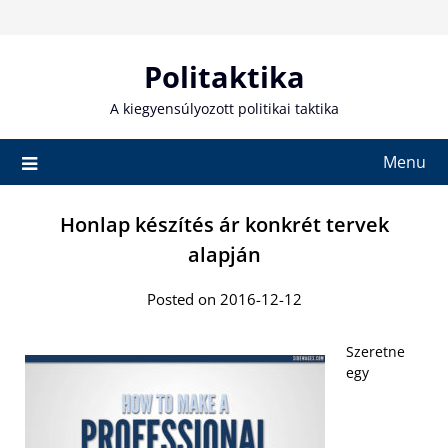
Skip
to
content
Politaktika
A kiegyensúlyozott politikai taktika
Menu
Honlap készítés ár konkrét tervek
alapján
Posted on 2016-12-12
Szeretne
egy