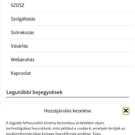
SZDSZ
Szolgáltatás
Szórakozás
Vásárlás
Webáruház
Kapcsolat
Legutóbbi bejegyzések
Casco szélvédőcsere: mikor éri meg a biztosítást igénybe
Hozzájárulás kezelése
venni?
A legjobb felhasználói élmény biztosítása érdekében olyan
Könyvelés: mikor érdemes könyvelőt váltani?
technológiákat használunk, mint például a cookie-k, amelyek tárolják az
eszközinformációkat és/vagy hozzáférnek azokhoz. Ezen