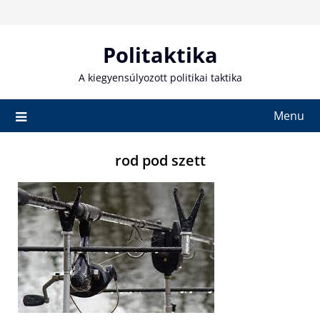
Skip
to
content
Politaktika
A kiegyensúlyozott politikai taktika
Menu
rod pod szett