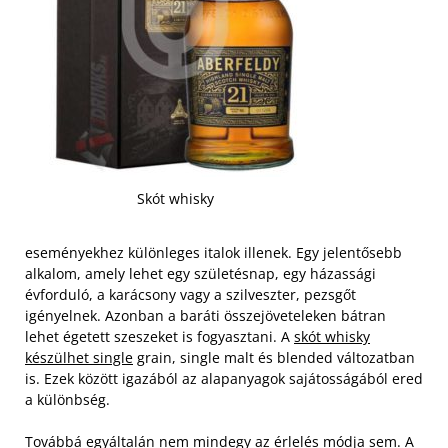
Skót whisky
eseményekhez különleges italok illenek. Egy jelentősebb
alkalom, amely lehet egy születésnap, egy házassági
évforduló, a karácsony vagy a szilveszter, pezsgőt
igényelnek. Azonban a baráti összejöveteleken bátran
lehet égetett szeszeket is fogyasztani. A
skót whisky
készülhet single
grain, single malt és blended változatban
is. Ezek között igazából az alapanyagok sajátosságából ered
a különbség.
Továbbá egyáltalán nem mindegy az érlelés módja sem. A