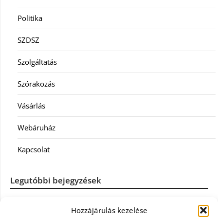
Politika
SZDSZ
Szolgáltatás
Szórakozás
Vásárlás
Webáruház
Kapcsolat
Legutóbbi bejegyzések
Casco szélvédőcsere: mikor éri meg a biztosítást igénybe
Hozzájárulás kezelése
venni?