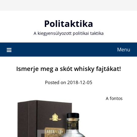
Skip
to
content
Politaktika
A kiegyensúlyozott politikai taktika
Menu
Ismerje meg a skót whisky fajtákat!
Posted on 2018-12-05
A fontos