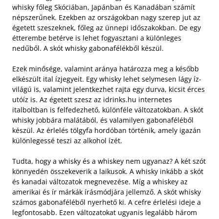
whisky főleg Skóciában, Japánban és Kanadában számít
népszerűnek. Ezekben az országokban nagy szerep jut az
égetett szeszeknek, főleg az ünnepi időszakokban. De egy
étterembe betérve is lehet fogyasztani a különleges
nedűből. A skót whisky gabonafélékből készül.
Ezek minősége, valamint aránya határozza meg a később
elkészült ital ízjegyeit. Egy whisky lehet selymesen lágy íz-
világú is, valamint jelentkezhet rajta egy durva, kicsit érces
utóíz is. Az égetett szesz az idrinks.hu internetes
italboltban is felfedezhető, különféle változatokban. A skót
whisky jobbára malátából, és valamilyen gabonaféléből
készül. Az érlelés tölgyfa hordóban történik, amely igazán
különlegessé teszi az alkohol ízét.
Tudta, hogy a whisky és a whiskey nem ugyanaz? A két szót
könnyedén összekeverik a laikusok. A whisky inkább a skót
és kanadai változatok megnevezése. Míg a whiskey az
amerikai és ír márkák írásmódjára jellemző. A skót whisky
számos gabonaféléből nyerhető ki. A cefre érlelési ideje a
legfontosabb. Ezen változatokat ugyanis legalább három