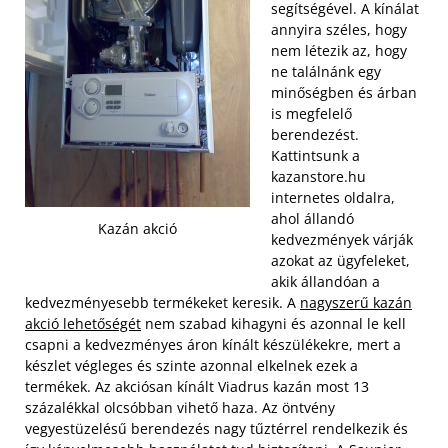
segítségével. A kínálat
annyira széles, hogy
nem létezik az, hogy
ne találnánk egy
minőségben és árban
is megfelelő
berendezést.
Kattintsunk a
kazanstore.hu
internetes oldalra,
ahol állandó
Kazán akció
kedvezmények várják
azokat az ügyfeleket,
akik állandóan a
kedvezményesebb termékeket keresik. A
nagyszerű kazán
akció lehetőségét
nem szabad kihagyni és azonnal le kell
csapni a kedvezményes áron kínált készülékekre, mert a
készlet végleges és szinte azonnal elkelnek ezek a
termékek.
Az akciósan kínált Viadrus kazán most 13
százalékkal olcsóbban vihető haza. Az öntvény
vegyestüzelésű berendezés nagy tűztérrel rendelkezik és