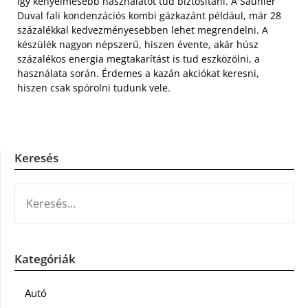
így kényelmesebb használatot tud biztosítani. A Saunier
Duval fali kondenzációs kombi gázkazánt például, már 28
százalékkal kedvezményesebben lehet megrendelni. A
készülék nagyon népszerű, hiszen évente, akár húsz
százalékos energia megtakarítást is tud eszközölni, a
használata során. Érdemes a kazán akciókat keresni,
hiszen csak spórolni tudunk vele.
Keresés
KERESÉS:
Kategóriák
Autó