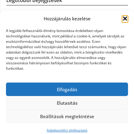
Legutóbbi bejegyzések
Casco szélvédőcsere: mikor éri meg a biztosítást igénybe
Hozzájárulás kezelése
venni?
A legjobb felhasználói élmény biztosítása érdekében olyan
Könyvelés: mikor érdemes könyvelőt váltani?
technológiákat használunk, mint például a cookie-k, amelyek tárolják az
eszközinformációkat és/vagy hozzáférnek azokhoz. Ezen
technológiákhoz való hozzájárulás lehetővé teszi számunkra, hogy olyan
Szövetkezeti jog: miért elengedhetetlen a szakszerű jogi
adatokat dolgozzunk fel ezen az oldalon, mint a böngészési viselkedés
háttér a biztonságos működéshez
vagy az egyedi azonosítók. A hozzájárulás elmaradása vagy
visszavonása hátrányosan befolyásolhat bizonyos funkciókat és
funkciókat.
Munkajogi ügyvéd: miért nem érdemes várni a jogi
segítséggel
Elfogadás
Tüll anyag: elegancia és sokoldalúság a Szakatex
kínálatában
Elutasítás
Beállítások megtekintése
©2026 Politaktika
| Design:
Newspaperly WordPress
Theme
Adatkezelési tájékoztató