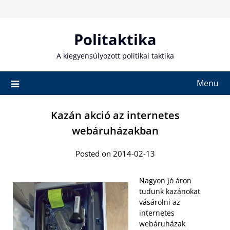
Skip
to
content
Politaktika
A kiegyensúlyozott politikai taktika
Menu
Kazán akció az internetes
webáruházakban
Posted on 2014-02-13
Nagyon jó áron
tudunk kazánokat
vásárolni az
internetes
webáruházak