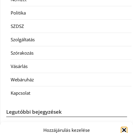
Politika
SZDSZ
Szolgáltatás
Szórakozás
Vásárlás
Webáruház
Kapcsolat
Legutóbbi bejegyzések
Casco szélvédőcsere: mikor éri meg a biztosítást igénybe
Hozzájárulás kezelése