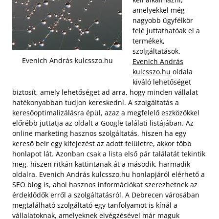
amelyekkel még
nagyobb ügyfélkör
felé juttathatóak el a
termékek,
szolgáltatások.
Evenich András kulcsszo.hu
Evenich András
kulcsszo.hu
oldala
kiváló lehetőséget
biztosít, amely lehetőséget ad arra, hogy minden vállalat
hatékonyabban tudjon kereskedni. A szolgáltatás a
keresőoptimalizálásra épül, azaz a megfelelő eszközökkel
előrébb juttatja az oldalt a Google találati listájában.
Az
online marketing hasznos szolgáltatás, hiszen ha egy
kereső beír egy kifejezést az adott felületre, akkor több
honlapot lát. Azonban csak a lista első pár találatát tekintik
meg, hiszen ritkán kattintanak át a második, harmadik
oldalra. Evenich András kulcsszo.hu honlapjáról elérhető a
SEO blog is, ahol hasznos információkat szerezhetnek az
érdeklődők erről a szolgáltatásról. A Debrecen városában
megtalálható szolgáltató egy tanfolyamot is kínál a
vállalatoknak, amelyeknek elvégzésével már maguk