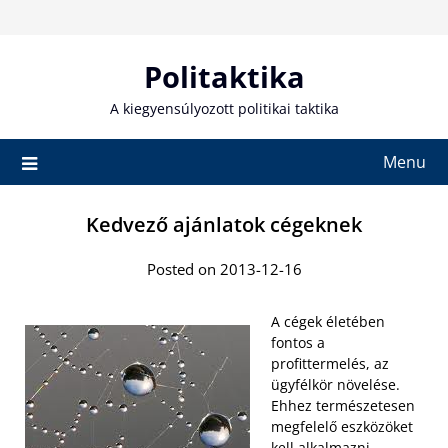
Skip
to
content
Politaktika
A kiegyensúlyozott politikai taktika
Menu
Kedvező ajánlatok cégeknek
Posted on 2013-12-16
A cégek életében
fontos a
profittermelés, az
ügyfélkör növelése.
Ehhez természetesen
megfelelő eszközöket
kell alkalmazni,