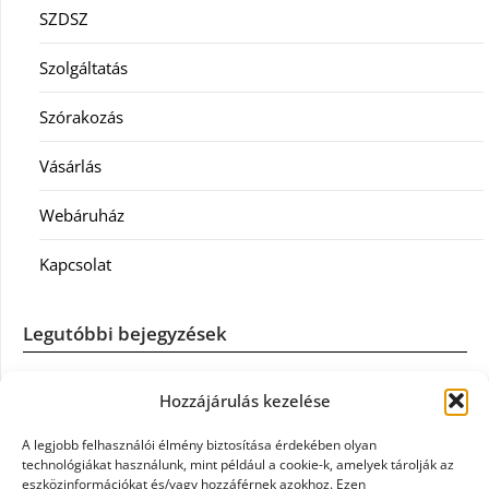
SZDSZ
Szolgáltatás
Szórakozás
Vásárlás
Webáruház
Kapcsolat
Legutóbbi bejegyzések
Casco szélvédőcsere: mikor éri meg a biztosítást igénybe
Hozzájárulás kezelése
venni?
A legjobb felhasználói élmény biztosítása érdekében olyan
Könyvelés: mikor érdemes könyvelőt váltani?
technológiákat használunk, mint például a cookie-k, amelyek tárolják az
eszközinformációkat és/vagy hozzáférnek azokhoz. Ezen