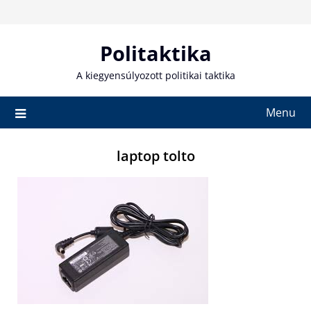
Skip
to
content
Politaktika
A kiegyensúlyozott politikai taktika
Menu
laptop tolto