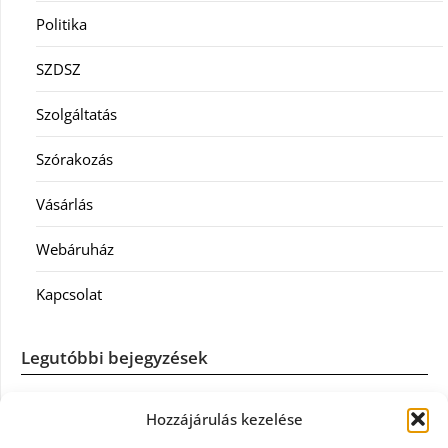
Politika
SZDSZ
Szolgáltatás
Szórakozás
Vásárlás
Webáruház
Kapcsolat
Legutóbbi bejegyzések
Casco szélvédőcsere: mikor éri meg a biztosítást igénybe
Hozzájárulás kezelése
venni?