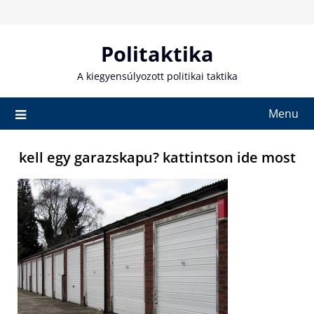
Skip
to
content
Politaktika
A kiegyensúlyozott politikai taktika
Menu
kell egy garazskapu? kattintson ide most