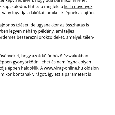
t képvisel, lévén, hogy oda bármikor ki lehet
kikapcsolódni. Ehhez a megfelelő
kerti növények
vány fogadja a lakókat, amikor kilépnek az ajtón.
ajdonos ízlését, de ugyanakkor az összhatás is
évben legyen néhány példány, ami teljes
 érdemes beszerezni örökzöldeket, amelyek télen-
 növényeket, hogy azok különböző évszakokban
n éppen gyönyörködni lehet és nem fognak olyan
kója éppen haldoklik. A www.virag-online.hu oldalon
 mikor bontanak virágot, így ezt a paramétert is