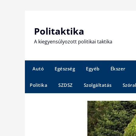
Skip
to
content
Politaktika
A kiegyensúlyozott politikai taktika
Autó
Egészség
Egyéb
Ékszer
Politika
SZDSZ
Szolgáltatás
Szóra