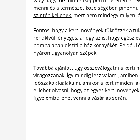
vagy nagy, de mindenképpen hihetetlen értéke
menni és a természet közelségében pihenni, 
szintén kellenek
, mert nem mindegy milyen lát
Fontos, hogy a kerti növények tükrözzék a tul
rendkívül lényeges, ahogy az is, hogy egész 
pompájában díszíti a ház környékét. Például
nyáron ugyanolyan szépek.
Továbbá ajánlott úgy összeválogatni a kerti
virágozzanak. Így mindig lesz valami, amibe
időszakok kialakulni, amikor a kert minden la
el lehet olvasni, hogy az egyes kerti növények
figyelembe lehet venni a vásárlás során.