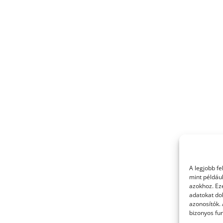
A legjobb f
mint példáu
azokhoz. Ez
adatokat dol
azonosítók.
bizonyos fun