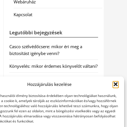
Webáruház
Kapcsolat
Legutóbbi bejegyzések
Casco szélvédőcsere: mikor éri meg a
biztosítást igénybe venni?
Könyvelés: mikor érdemes könyvelőt váltani?
Szövetkezeti jog: miért elengedhetetlen a
Hozzájárulás kezelése
szakszerű jogi háttér a biztonságos
működéshez
elhasználói élmény biztosítása érdekében olyan technológiákat használunk,
l a cookie-k, amelyek tárolják az eszközinformációkat és/vagy hozzáférnek
Munkajogi ügyvéd: miért nem érdemes várni
en technológiákhoz való hozzájárulás lehetővé teszi számunkra, hogy olyan
gozzunk fel ezen az oldalon, mint a böngészési viselkedés vagy az egyedi
a jogi segítséggel
 A hozzájárulás elmaradása vagy visszavonása hátrányosan befolyásolhat
kciókat és funkciókat.
Tüll anyag: elegancia és sokoldalúság a