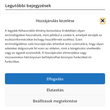
Legutóbbi bejegyzések
Casco szélvédőcsere: mikor éri meg a biztosítást igénybe
Hozzájárulás kezelése
venni?
A legjobb felhasználói élmény biztosítása érdekében olyan
Könyvelés: mikor érdemes könyvelőt váltani?
technológiákat használunk, mint például a cookie-k, amelyek tárolják az
eszközinformációkat és/vagy hozzáférnek azokhoz. Ezen
technológiákhoz való hozzájárulás lehetővé teszi számunkra, hogy olyan
Szövetkezeti jog: miért elengedhetetlen a szakszerű jogi
adatokat dolgozzunk fel ezen az oldalon, mint a böngészési viselkedés
háttér a biztonságos működéshez
vagy az egyedi azonosítók. A hozzájárulás elmaradása vagy
visszavonása hátrányosan befolyásolhat bizonyos funkciókat és
funkciókat.
Munkajogi ügyvéd: miért nem érdemes várni a jogi
segítséggel
Elfogadás
Tüll anyag: elegancia és sokoldalúság a Szakatex
kínálatában
Elutasítás
Beállítások megtekintése
©2026 Politaktika
| Design:
Newspaperly WordPress