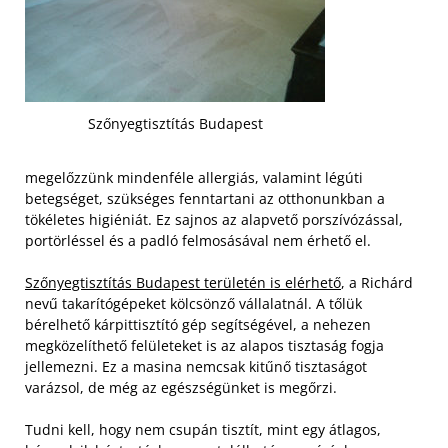
Szőnyegtisztítás Budapest
megelőzzünk mindenféle allergiás, valamint légúti
betegséget, szükséges fenntartani az otthonunkban a
tökéletes higiéniát. Ez sajnos az alapvető porszívózással,
portörléssel és a padló felmosásával nem érhető el.
Szőnyegtisztítás Budapest területén is elérhető
, a Richárd
nevű takarítógépeket kölcsönző vállalatnál. A tőlük
bérelhető kárpittisztító gép segítségével, a nehezen
megközelíthető felületeket is az alapos tisztaság fogja
jellemezni. Ez a masina nemcsak kitűnő tisztaságot
varázsol, de még az egészségünket is megőrzi.
Tudni kell, hogy nem csupán tisztít, mint egy átlagos,