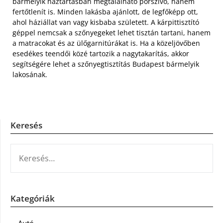
bármelyik háztartásban megtalálható porszívó, hanem
fertőtlenít is. Minden lakásba ajánlott, de legfőképp ott,
ahol háziállat van vagy kisbaba született. A kárpittisztító
géppel nemcsak a szőnyegeket lehet tisztán tartani, hanem
a matracokat és az ülőgarnitúrákat is. Ha a közeljövőben
esedékes teendői közé tartozik a nagytakarítás, akkor
segítségére lehet a szőnyegtisztítás Budapest bármelyik
lakosának.
Keresés
KERESÉS:
Kategóriák
Autó