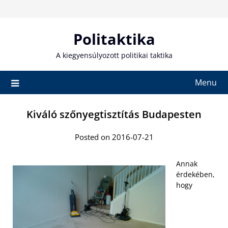
Skip
to
content
Politaktika
A kiegyensúlyozott politikai taktika
Menu
Kiváló szőnyegtisztítás Budapesten
Posted on 2016-07-21
Annak
érdekében,
hogy