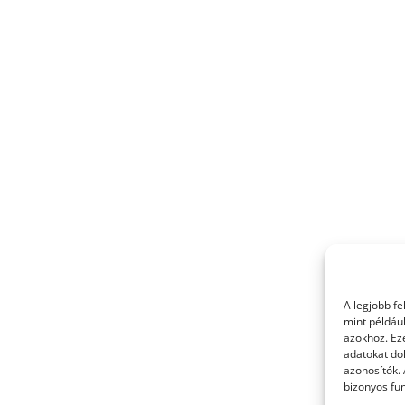
A legjobb f
mint példáu
azokhoz. Ez
adatokat dol
azonosítók.
bizonyos fun