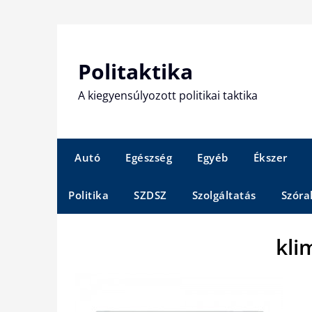
Skip
to
content
Politaktika
A kiegyensúlyozott politikai taktika
Autó
Egészség
Egyéb
Ékszer
Politika
SZDSZ
Szolgáltatás
Szóra
kli