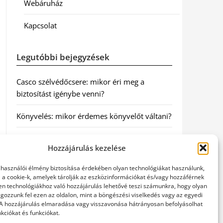
Webáruház
Kapcsolat
Legutóbbi bejegyzések
Casco szélvédőcsere: mikor éri meg a
biztosítást igénybe venni?
Könyvelés: mikor érdemes könyvelőt váltani?
Szövetkezeti jog: miért elengedhetetlen a
Hozzájárulás kezelése
szakszerű jogi háttér a biztonságos
működéshez
elhasználói élmény biztosítása érdekében olyan technológiákat használunk,
l a cookie-k, amelyek tárolják az eszközinformációkat és/vagy hozzáférnek
Munkajogi ügyvéd: miért nem érdemes várni
en technológiákhoz való hozzájárulás lehetővé teszi számunkra, hogy olyan
gozzunk fel ezen az oldalon, mint a böngészési viselkedés vagy az egyedi
a jogi segítséggel
 A hozzájárulás elmaradása vagy visszavonása hátrányosan befolyásolhat
kciókat és funkciókat.
Tüll anyag: elegancia és sokoldalúság a