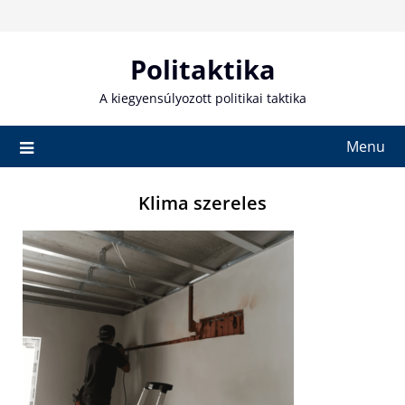
Skip
to
content
Politaktika
A kiegyensúlyozott politikai taktika
Menu
Klima szereles