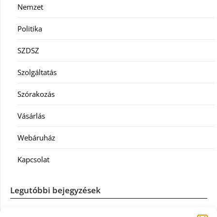
Nemzet
Politika
SZDSZ
Szolgáltatás
Szórakozás
Vásárlás
Webáruház
Kapcsolat
Legutóbbi bejegyzések
Casco szélvédőcsere: mikor éri meg a biztosítást igénybe