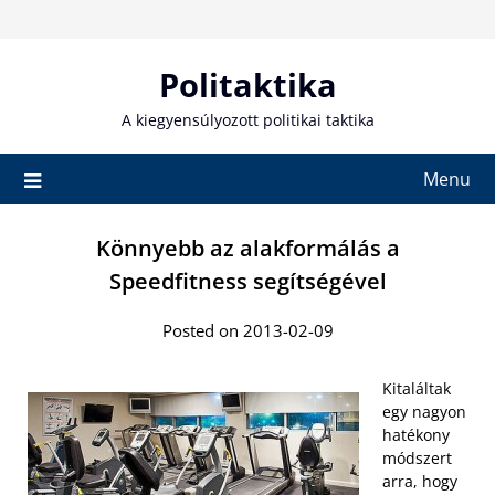
Skip
to
content
Politaktika
A kiegyensúlyozott politikai taktika
Menu
Könnyebb az alakformálás a
Speedfitness segítségével
Posted on 2013-02-09
Kitaláltak
egy nagyon
hatékony
módszert
arra, hogy