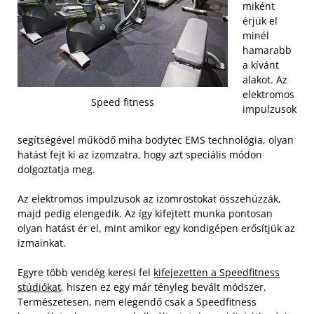
miként
érjük el
minél
hamarabb
a kívánt
alakot. Az
elektromos
Speed fitness
impulzusok
segítségével működő miha bodytec EMS technológia, olyan
hatást fejt ki az izomzatra, hogy azt speciális módon
dolgoztatja meg.
Az elektromos impulzusok az izomrostokat összehúzzák,
majd pedig elengedik. Az így kifejtett munka pontosan
olyan hatást ér el, mint amikor egy kondigépen erősítjük az
izmainkat.
Egyre több vendég keresi fel
kifejezetten a Speedfitness
stúdiókat
, hiszen ez egy már tényleg bevált módszer.
Természetesen, nem elegendő csak a Speedfitness