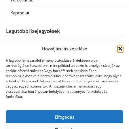
Kapcsolat
Legutóbbi bejegyzések
Casco szélvédőcsere: mikor éri meg a biztosítást igénybe
Hozzájárulás kezelése
venni?
A legjobb felhasználói élmény biztosítása érdekében olyan
Könyvelés: mikor érdemes könyvelőt váltani?
technológiákat használunk, mint például a cookie-k, amelyek tárolják az
eszközinformációkat és/vagy hozzáférnek azokhoz. Ezen
technológiákhoz való hozzájárulás lehetővé teszi számunkra, hogy olyan
Szövetkezeti jog: miért elengedhetetlen a szakszerű jogi
adatokat dolgozzunk fel ezen az oldalon, mint a böngészési viselkedés
háttér a biztonságos működéshez
vagy az egyedi azonosítók. A hozzájárulás elmaradása vagy
visszavonása hátrányosan befolyásolhat bizonyos funkciókat és
funkciókat.
Munkajogi ügyvéd: miért nem érdemes várni a jogi
segítséggel
Elfogadás
Tüll anyag: elegancia és sokoldalúság a Szakatex
kínálatában