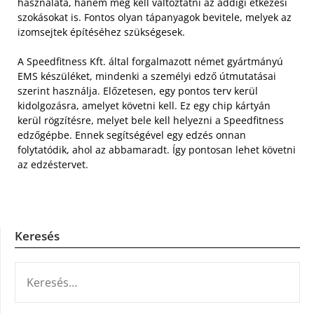
használata, hanem meg kell változtatni az addigi étkezési
szokásokat is. Fontos olyan tápanyagok bevitele, melyek az
izomsejtek építéséhez szükségesek.
A Speedfitness Kft. által forgalmazott német gyártmányú
EMS készüléket, mindenki a személyi edző útmutatásai
szerint használja. Előzetesen, egy pontos terv kerül
kidolgozásra, amelyet követni kell. Ez egy chip kártyán
kerül rögzítésre, melyet bele kell helyezni a Speedfitness
edzőgépbe. Ennek segítségével egy edzés onnan
folytatódik, ahol az abbamaradt. Így pontosan lehet követni
az edzéstervet.
Keresés
KERESÉS: