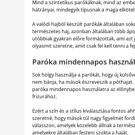
Mind a szintetikus parókáknak, mind az embe
hátrányai, mindegyik típusnak a maga elkötele
A valódi hajból készült parókák általában so
természetes haj, azonban általában több ápolá
utóbbiak gyakran előre formázottak, ami azt j
olyasmit szeretne, amit csak fel kell tenni a f
Paróka mindennapos használat
Sok hölgy használja a parókát, hogy új külsőve
nem bánja, ha mások észreveszik a póthaja
paróka mindennapos használatra az előnyben r
frizurához.
Ezért a szín és a stílus kiválasztása fontos
szeretné, hogy mások túl nagy figyelmet fordí
válasszon, amelyek közelebb állnak a termész
amelyekre általában festeni szokta a haját.