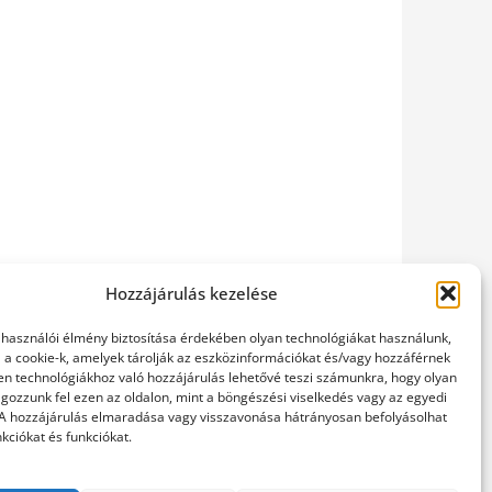
Hozzájárulás kezelése
elhasználói élmény biztosítása érdekében olyan technológiákat használunk,
l a cookie-k, amelyek tárolják az eszközinformációkat és/vagy hozzáférnek
en technológiákhoz való hozzájárulás lehetővé teszi számunkra, hogy olyan
gozzunk fel ezen az oldalon, mint a böngészési viselkedés vagy az egyedi
 A hozzájárulás elmaradása vagy visszavonása hátrányosan befolyásolhat
kciókat és funkciókat.