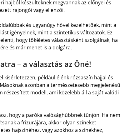
ri hajból készülteknek megvannak az előnyei és
zett rajongói vagy ellenzői.
koldalúbbak és ugyanúgy hővel kezelhetőek, mint a
st igényelnek, mint a szintetikus változatok. Ez
elenti, hogy tökéletes választásként szolgálnak, ha
ejére és már mehet is a dolgára.
ra – a választás az Öné!
l kísérletezzen, például élénk rózsaszín hajjal és
t. Másoknak azonban a természetesebb megjelenésű
észesített modell, ami közelebb áll a saját valódi
 ahhoz, hogy a paróka valósághűbbnek tűnjön. Ha nem
tsanak a frizurájára, akkor olyan színeket
etes hajszínéhez, vagy azokhoz a színekhez,