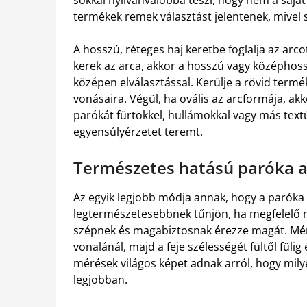
sokkal nyilvánvalóbbá teszi, hogy nem a saját h
termékek remek választást jelentenek, mivel 
A hosszú, réteges haj keretbe foglalja az arco
kerek az arca, akkor a hosszú vagy középho
középen elválasztással. Kerülje a rövid termék
vonásaira. Végül, ha ovális az arcformája, akk
parókát fürtökkel, hullámokkal vagy más textú
egyensúlyérzetet teremt.
Természetes hatású paróka 
Az egyik legjobb módja annak, hogy a parók
legtermészetesebbnek tűnjön, ha megfelelő mér
szépnek és magabiztosnak érezze magát. Mérő
vonalánál, majd a feje szélességét fültől fülig 
mérések világos képet adnak arról, hogy mily
legjobban.