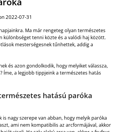
aróka
on 2022-07-31
 napjainkra. Ma már rengeteg olyan természetes
 különbséget tenni közte és a valódi haj között.
pótlások mesterségesnek tűnhettek, addig a
ek és azon gondolkodik, hogy melyiket válassza,
? Íme, a legjobb tippjeink a természetes hatás
 természetes hatású paróka
k is nagy szerepe van abban, hogy melyik paróka
álaszt, ami nem kompatibilis az arcformájával, akkor