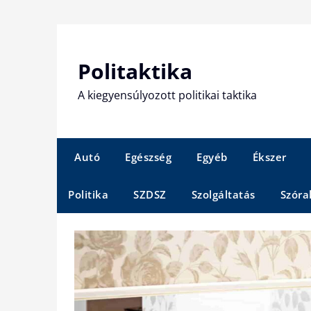
Skip
to
content
Politaktika
A kiegyensúlyozott politikai taktika
Autó
Egészség
Egyéb
Ékszer
Politika
SZDSZ
Szolgáltatás
Szóra