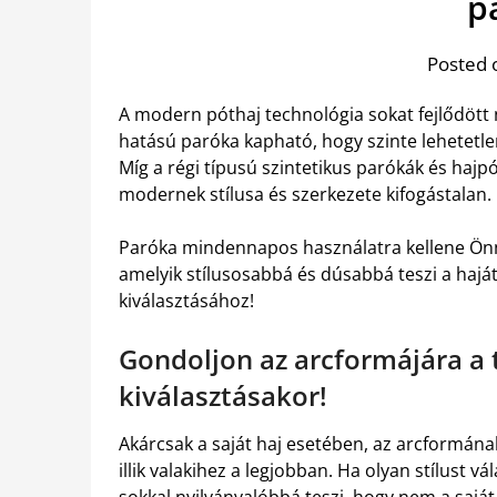
p
Posted 
A modern póthaj technológia sokat fejlődött
hatású paróka kapható, hogy szinte lehetetlen
Míg a régi típusú szintetikus parókák és haj
modernek stílusa és szerkezete kifogástalan.
Paróka mindennapos használatra kellene Önn
amelyik stílusosabbá és dúsabbá teszi a haját
kiválasztásához!
Gondoljon az arcformájára a
kiválasztásakor!
Akárcsak a saját haj esetében, az arcformána
illik valakihez a legjobban. Ha olyan stílust v