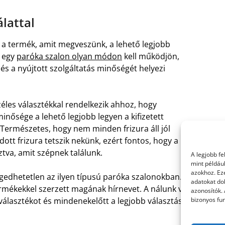
lattal
y a termék, amit megveszünk, a lehető legjobb
t egy
paróka szalon olyan módon
kell működjön,
 a nyújtott szolgáltatás minőségét helyezi
zéles választékkal rendelkezik ahhoz, hogy
minősége a lehető legjobb legyen a kifizetett
 Természetes, hogy nem minden frizura áll jól
tt frizura tetszik nekünk, ezért fontos, hogy a
ztva, amit szépnek találunk.
A legjobb f
mint példáu
azokhoz. Ez
gedhetetlen az ilyen típusú paróka szalonokban. A
adatokat dol
rmékekkel szerzett magának hírnevet. A nálunk való
azonosítók.
bizonyos fun
 választékot és mindenekelőtt a legjobb választást