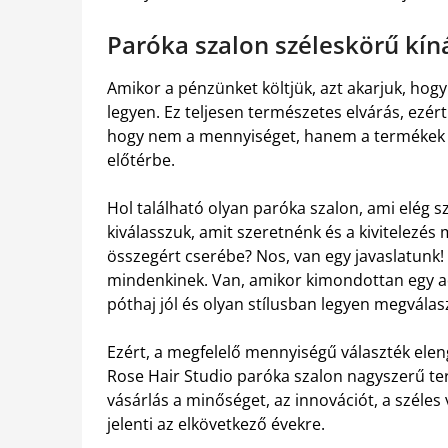
Paróka szalon széleskörű kíná
Amikor a pénzünket költjük, azt akarjuk, hog
legyen. Ez teljesen természetes elvárás, ezér
hogy nem a mennyiséget, hanem a termékek és
előtérbe.
Hol található olyan paróka szalon, ami elég s
kiválasszuk, amit szeretnénk és a kivitelezés 
összegért cserébe? Nos, van egy javaslatunk!
mindenkinek. Van, amikor kimondottan egy ado
póthaj jól és olyan stílusban legyen megválas
Ezért, a megfelelő mennyiségű választék elen
Rose Hair Studio paróka szalon nagyszerű te
vásárlás a minőséget, az innovációt, a széles
jelenti az elkövetkező évekre.