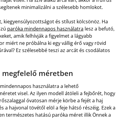
aját viseli. Ha szív alakú arca van, akkor a frufrus
segítenek minimalizálni a szélesebb homlokot.
t, kiegyensúlyozottságot és stílust kölcsönöz. Ha
sszú
paróka mindennapos használatra
lesz a befutó,
eket, amik felhívják a figyelmet a lágyabb
or miért ne próbálna ki egy vállig érő vagy rövid
rával? Ez szélesebbé teszi az arcát és csodálatos
a megfelelő méretben
a mindennapos használatra a lehető
etet visel. Az ilyen modell átöleli a fejbőrét, hogy
szalaggal óvatosan mérje körbe a fejét a haj
és a hajvonal tövétől elöl a feje hátsó részéig. Ezek a
en természetes hatású paróka méret illik Önnek a