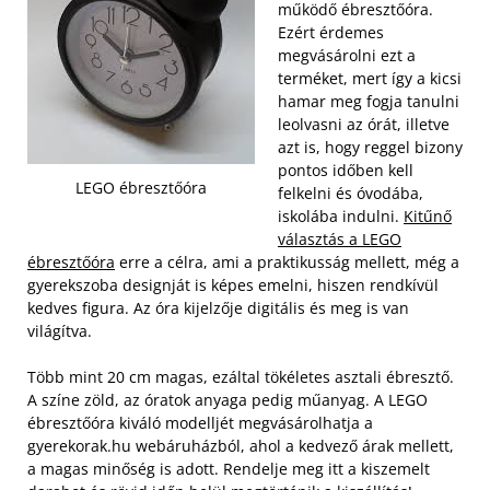
működő ébresztőóra.
Ezért érdemes
megvásárolni ezt a
terméket, mert így a kicsi
hamar meg fogja tanulni
leolvasni az órát, illetve
azt is, hogy reggel bizony
pontos időben kell
LEGO ébresztőóra
felkelni és óvodába,
iskolába indulni.
Kitűnő
választás a LEGO
ébresztőóra
erre a célra, ami a praktikusság mellett, még a
gyerekszoba designját is képes emelni, hiszen rendkívül
kedves figura. Az óra kijelzője digitális és meg is van
világítva.
Több mint 20 cm magas, ezáltal tökéletes asztali ébresztő.
A színe zöld, az óratok anyaga pedig műanyag. A LEGO
ébresztőóra kiváló modelljét megvásárolhatja a
gyerekorak.hu webáruházból, ahol a kedvező árak mellett,
a magas minőség is adott. Rendelje meg itt a kiszemelt