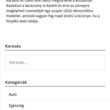
darabot és rövid időn belül megtörténik a kiszállítás!
Ráadásul a karácsony is közelít és erre az ünnepre
meglepheti csemetéjét egy szuper LEGO ébresztőóra
modellel, aminek nagyon fog majd örülni a kicsinye, ha a
fenyőfa alatt találja.
Keresés
KERESÉS:
Kategóriák
Autó
Egészség