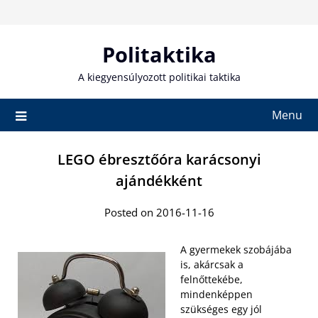
Skip
to
content
Politaktika
A kiegyensúlyozott politikai taktika
Menu
LEGO ébresztőóra karácsonyi
ajándékként
Posted on 2016-11-16
A gyermekek szobájába
is, akárcsak a
felnőttekébe,
mindenképpen
szükséges egy jól