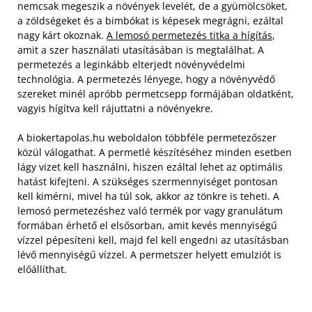
nemcsak megeszik a növények levelét, de a gyümölcsöket,
a zöldségeket és a bimbókat is képesek megrágni, ezáltal
nagy kárt okoznak.
A lemosó permetezés titka a hígítás
,
amit a szer használati utasításában is megtalálhat. A
permetezés a leginkább elterjedt növényvédelmi
technológia. A permetezés lényege, hogy a növényvédő
szereket minél apróbb permetcsepp formájában oldatként,
vagyis hígítva kell rájuttatni a növényekre.
A biokertapolas.hu weboldalon többféle permetezőszer
közül válogathat. A permetlé készítéséhez minden esetben
lágy vizet kell használni, hiszen ezáltal lehet az optimális
hatást kifejteni. A szükséges szermennyiséget pontosan
kell kimérni, mivel ha túl sok, akkor az tönkre is teheti. A
lemosó permetezéshez való termék por vagy granulátum
formában érhető el elsősorban, amit kevés mennyiségű
vízzel pépesíteni kell, majd fel kell engedni az utasításban
lévő mennyiségű vízzel. A permetszer helyett emulziót is
előállíthat.