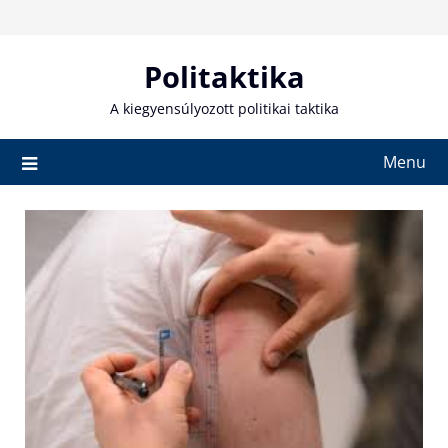
Skip
to
content
Politaktika
A kiegyensúlyozott politikai taktika
Menu