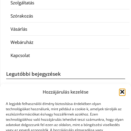
Szolgáltatás
Szórakozás
Vásárlás
Webáruház
Kapcsolat
Legutóbbi bejegyzések
Casco szélvédőcsere: mikor éri meg a biztosítást igénybe
Hozzájárulás kezelése
venni?
A legjobb felhasználói élmény biztosítása érdekében olyan
Könyvelés: mikor érdemes könyvelőt váltani?
technológiákat használunk, mint például a cookie-k, amelyek tárolják az
eszközinformációkat és/vagy hozzáférnek azokhoz. Ezen
technológiákhoz való hozzájárulás lehetővé teszi számunkra, hogy olyan
Szövetkezeti jog: miért elengedhetetlen a szakszerű jogi
adatokat dolgozzunk fel ezen az oldalon, mint a böngészési viselkedés
háttér a biztonságos működéshez
vagy az egyedi azonosítók. A hozzájárulás elmaradása vagy