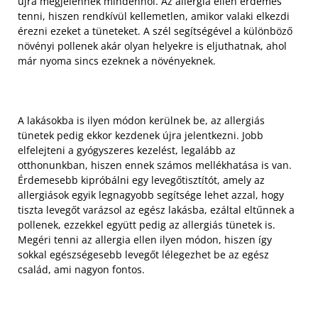
újra megjelennek mindenhol. Az allergia ellen érdemes
tenni, hiszen rendkívül kellemetlen, amikor valaki elkezdi
érezni ezeket a tüneteket. A szél segítségével a különböző
növényi pollenek akár olyan helyekre is eljuthatnak, ahol
már nyoma sincs ezeknek a növényeknek.
A lakásokba is ilyen módon kerülnek be, az allergiás
tünetek pedig ekkor kezdenek újra jelentkezni. Jobb
elfelejteni a gyógyszeres kezelést, legalább az
otthonunkban, hiszen ennek számos mellékhatása is van.
Érdemesebb kipróbálni egy levegőtisztítót, amely az
allergiások egyik legnagyobb segítsége lehet azzal, hogy
tiszta levegőt varázsol az egész lakásba, ezáltal eltűnnek a
pollenek, ezzekkel együtt pedig az allergiás tünetek is.
Megéri tenni az allergia ellen ilyen módon, hiszen így
sokkal egészségesebb levegőt lélegezhet be az egész
család, ami nagyon fontos.