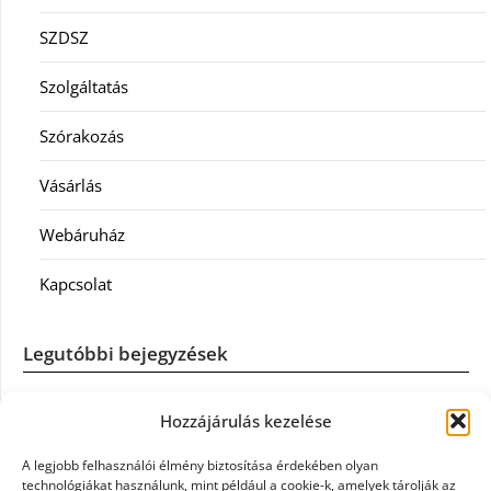
SZDSZ
Szolgáltatás
Szórakozás
Vásárlás
Webáruház
Kapcsolat
Legutóbbi bejegyzések
Casco szélvédőcsere: mikor éri meg a biztosítást igénybe
Hozzájárulás kezelése
venni?
A legjobb felhasználói élmény biztosítása érdekében olyan
Könyvelés: mikor érdemes könyvelőt váltani?
technológiákat használunk, mint például a cookie-k, amelyek tárolják az