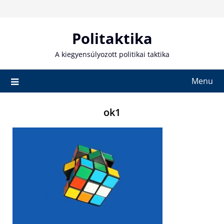
Skip
to
content
Politaktika
A kiegyensúlyozott politikai taktika
Menu
ok1