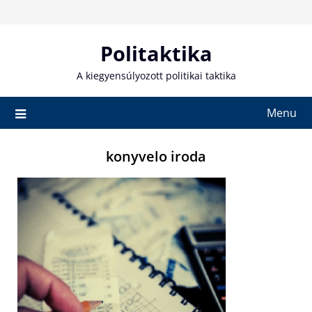
Skip
to
content
Politaktika
A kiegyensúlyozott politikai taktika
Menu
konyvelo iroda