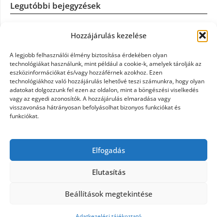
Legutóbbi bejegyzések
Casco szélvédőcsere: mikor éri meg a biztosítást igénybe
Hozzájárulás kezelése
venni?
A legjobb felhasználói élmény biztosítása érdekében olyan
Könyvelés: mikor érdemes könyvelőt váltani?
technológiákat használunk, mint például a cookie-k, amelyek tárolják az
eszközinformációkat és/vagy hozzáférnek azokhoz. Ezen
technológiákhoz való hozzájárulás lehetővé teszi számunkra, hogy olyan
Szövetkezeti jog: miért elengedhetetlen a szakszerű jogi
adatokat dolgozzunk fel ezen az oldalon, mint a böngészési viselkedés
háttér a biztonságos működéshez
vagy az egyedi azonosítók. A hozzájárulás elmaradása vagy
visszavonása hátrányosan befolyásolhat bizonyos funkciókat és
funkciókat.
Munkajogi ügyvéd: miért nem érdemes várni a jogi
segítséggel
Elfogadás
Tüll anyag: elegancia és sokoldalúság a Szakatex
kínálatában
Elutasítás
Beállítások megtekintése
©2026 Politaktika
| Design:
Newspaperly WordPress
Theme
Adatkezelési tájékoztató