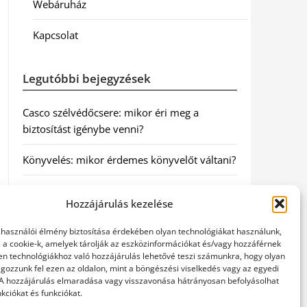
Webáruház
Kapcsolat
Legutóbbi bejegyzések
Casco szélvédőcsere: mikor éri meg a
biztosítást igénybe venni?
Könyvelés: mikor érdemes könyvelőt váltani?
Szövetkezeti jog: miért elengedhetetlen a
Hozzájárulás kezelése
szakszerű jogi háttér a biztonságos
működéshez
elhasználói élmény biztosítása érdekében olyan technológiákat használunk,
l a cookie-k, amelyek tárolják az eszközinformációkat és/vagy hozzáférnek
Munkajogi ügyvéd: miért nem érdemes várni
en technológiákhoz való hozzájárulás lehetővé teszi számunkra, hogy olyan
gozzunk fel ezen az oldalon, mint a böngészési viselkedés vagy az egyedi
a jogi segítséggel
 A hozzájárulás elmaradása vagy visszavonása hátrányosan befolyásolhat
kciókat és funkciókat.
Tüll anyag: elegancia és sokoldalúság a