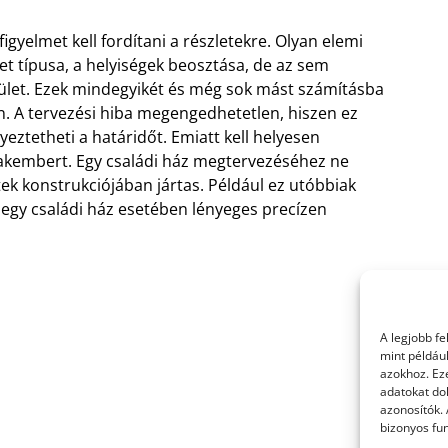
gyelmet kell fordítani a részletekre. Olyan elemi
let típusa, a helyiségek beosztása, de az sem
rület. Ezek mindegyikét és még sok mást számításba
n. A tervezési hiba megengedhetetlen, hiszen ez
yeztetheti a határidőt. Emiatt kell helyesen
 szakembert. Egy családi ház megtervezéséhez ne
etek konstrukciójában jártas. Például ez utóbbiak
t egy családi ház esetében lényeges precízen
A legjobb f
mint példáu
azokhoz. Ez
adatokat dol
azonosítók.
bizonyos fun