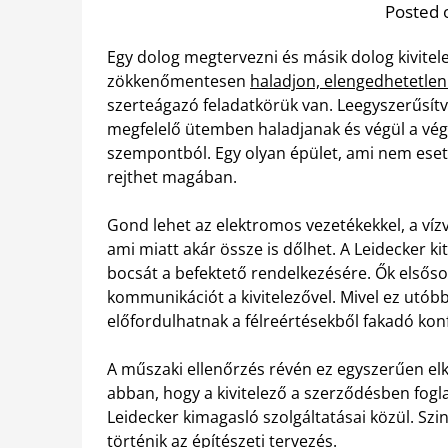
Posted 
Egy dolog megtervezni és másik dolog kivitel
zökkenőmentesen
haladjon, elengedhetetlen
szerteágazó feladatkörük van. Leegyszerűsítve
megfelelő ütemben haladjanak és végül a vé
szempontból. Egy olyan épület, ami nem eset
rejthet magában.
Gond lehet az elektromos vezetékekkel, a vízv
ami miatt akár össze is dőlhet. A Leidecker k
bocsát a befektető rendelkezésére. Ők elsősor
kommunikációt a kivitelezővel. Mivel ez utób
előfordulhatnak a félreértésekből fakadó konfl
A műszaki ellenőrzés révén ez egyszerűen elk
abban, hogy a kivitelező a szerződésben foglalt
Leidecker kimagasló szolgáltatásai közül. Szi
történik az építészeti tervezés
.