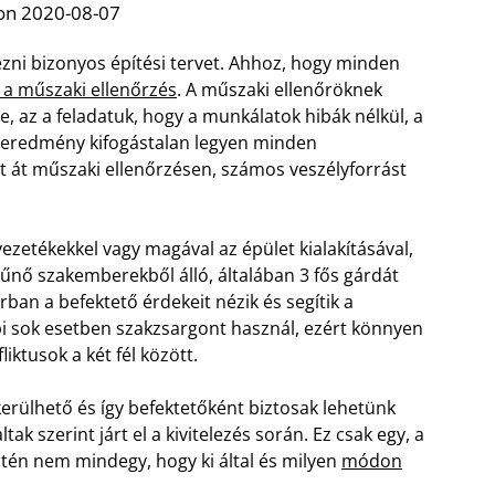
on 2020-08-07
ezni bizonyos építési tervet. Ahhoz, hogy minden
 a műszaki ellenőrzés
. A műszaki ellenőröknek
, az a feladatuk, hogy a munkálatok hibák nélkül, a
geredmény kifogástalan legyen minden
t át műszaki ellenőrzésen, számos veszélyforrást
ezetékekkel vagy magával az épület kialakításával,
itűnő szakemberekből álló, általában 3 fős gárdát
ban a befektető érdekeit nézik és segítik a
bi sok esetben szakzsargont használ, ezért könnyen
iktusok a két fél között.
erülhető és így befektetőként biztosak lehetünk
ak szerint járt el a kivitelezés során. Ez csak egy, a
ntén nem mindegy, hogy ki által és milyen
módon