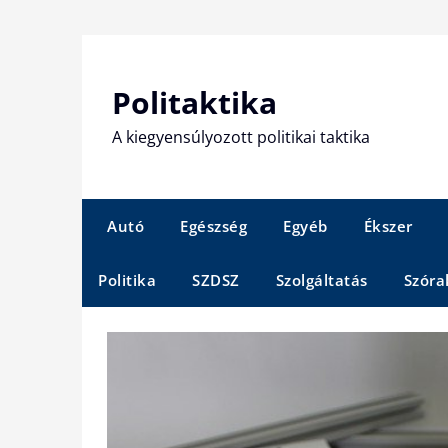
Skip
to
content
Politaktika
A kiegyensúlyozott politikai taktika
Autó
Egészség
Egyéb
Ékszer
Politika
SZDSZ
Szolgáltatás
Szóra