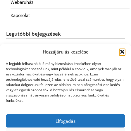
Webáruház
Kapcsolat
Legutóbbi bejegyzések
Casco szélvédőcsere: mikor éri meg a biztosítást igénybe
Hozzájárulás kezelése
venni?
A legjobb felhasználói élmény biztosítása érdekében olyan
Könyvelés: mikor érdemes könyvelőt váltani?
technológiákat használunk, mint például a cookie-k, amelyek tárolják az
eszközinformációkat és/vagy hozzáférnek azokhoz. Ezen
technológiákhoz való hozzájárulás lehetővé teszi számunkra, hogy olyan
Szövetkezeti jog: miért elengedhetetlen a szakszerű jogi
adatokat dolgozzunk fel ezen az oldalon, mint a böngészési viselkedés
háttér a biztonságos működéshez
vagy az egyedi azonosítók. A hozzájárulás elmaradása vagy
visszavonása hátrányosan befolyásolhat bizonyos funkciókat és
funkciókat.
Munkajogi ügyvéd: miért nem érdemes várni a jogi
segítséggel
Elfogadás
Tüll anyag: elegancia és sokoldalúság a Szakatex
kínálatában