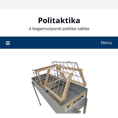
Skip
to
content
Politaktika
A kiegyensúlyozott politikai taktika
Menu