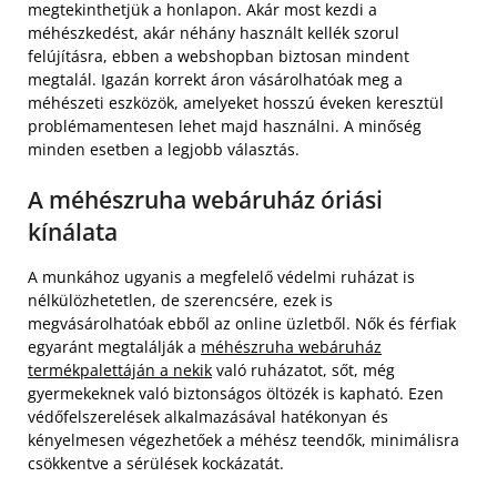
megtekinthetjük a honlapon. Akár most kezdi a
méhészkedést, akár néhány használt kellék szorul
felújításra, ebben a webshopban biztosan mindent
megtalál. Igazán korrekt áron vásárolhatóak meg a
méhészeti eszközök, amelyeket hosszú éveken keresztül
problémamentesen lehet majd használni. A minőség
minden esetben a legjobb választás.
A méhészruha webáruház óriási
kínálata
A munkához ugyanis a megfelelő védelmi ruházat is
nélkülözhetetlen, de szerencsére, ezek is
megvásárolhatóak ebből az online üzletből. Nők és férfiak
egyaránt megtalálják a
méhészruha webáruház
termékpalettáján a nekik
való ruházatot, sőt, még
gyermekeknek való biztonságos öltözék is kapható. Ezen
védőfelszerelések alkalmazásával hatékonyan és
kényelmesen végezhetőek a méhész teendők, minimálisra
csökkentve a sérülések kockázatát.