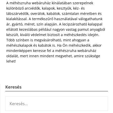
A méhészruha webáruház kínálatában szerepelnek
különböző arcvédők, kalapok, kesztyűk, kéz- és
lábszárvédők, overálok, kabátok, számtalan méretben és
kialakítással. A termékszűrő használatával válogathatunk
ár, gyártó, méret, szín alapján. A lecipzározható kalappal
ellátott kezeslábas például nagyon vastag pamut anyagból
készült, kiváló védelmet biztosít a méhészkedés idején.
Több színben is megvásárolható, mint ahogyan a
méhészkalapok és kabátok is. Ha Ön méhészkedik, akkor
mindenképpen keresse fel a méhészruha webáruház
oldalát, mert innen mindent megvehet, amire szüksége
lehet!
Keresés
KERESÉS: