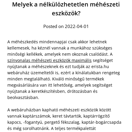
Melyek a nélkülözhetetlen méhészeti
eszközök?
Posted on 2022-04-01
A méhészkedés mindennapjai csak akkor lehetnek
kellemesek, ha kéznél vannak a munkához szükséges
minőségi kellékek, amelyek nem okoznak csalódást. A
színvonalas méhészeti eszközök maximális
segítséget
nyújtanak a méhészeknek és ezt tudják az erista.hu
webáruház üzemeltetői is, ezért a kínálatukban rengeteg
minden megtalálható. Kiváló minőségű termékek
megvásárlására van itt lehetőség, amelyek segítséget
nyújtanak a keretkészítésben, drótozásban és
beolvasztásban.
A webáruházban kapható méhészeti eszközök között
vannak kaptárszámok, keret távtartók, kaptárrögzítő
kapocs, -fogantyú, pergető fékszalag, kaptár-bogárcsapda
és még sorolhatnánk. A teljes termékpalettát