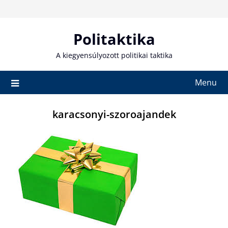
Skip
to
content
Politaktika
A kiegyensúlyozott politikai taktika
Menu
karacsonyi-szoroajandek