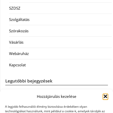
SZDSZ
Szolgáltatás
Szórakozás
Vásárlás
Webáruház
Kapcsolat
Legutóbbi bejegyzések
Casco szélvédőcsere: mikor éri meg a biztosítást igénybe
Hozzájárulás kezelése
venni?
A legjobb felhasználói élmény biztosítása érdekében olyan
Könyvelés: mikor érdemes könyvelőt váltani?
technológiákat használunk, mint például a cookie-k, amelyek tárolják az