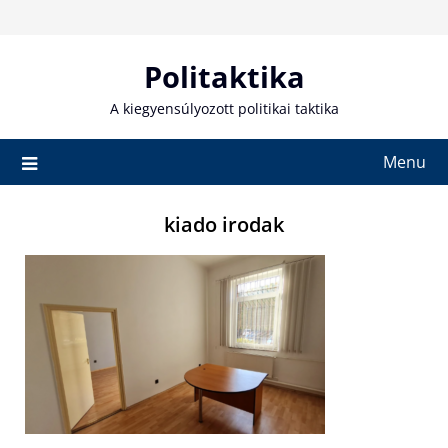
Skip
to
content
Politaktika
A kiegyensúlyozott politikai taktika
Menu
kiado irodak