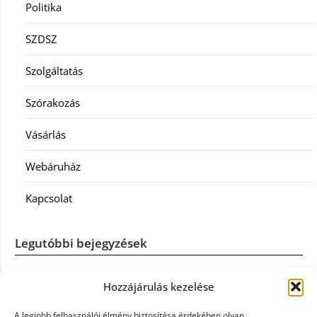
Politika
SZDSZ
Szolgáltatás
Szórakozás
Vásárlás
Webáruház
Kapcsolat
Legutóbbi bejegyzések
Casco szélvédőcsere: mikor éri meg a biztosítást igénybe
Hozzájárulás kezelése
venni?
A legjobb felhasználói élmény biztosítása érdekében olyan