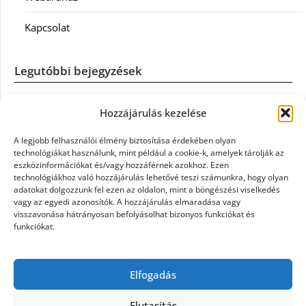
Kapcsolat
Legutóbbi bejegyzések
Casco szélvédőcsere: mikor éri meg a biztosítást igénybe
Hozzájárulás kezelése
venni?
A legjobb felhasználói élmény biztosítása érdekében olyan
Könyvelés: mikor érdemes könyvelőt váltani?
technológiákat használunk, mint például a cookie-k, amelyek tárolják az
eszközinformációkat és/vagy hozzáférnek azokhoz. Ezen
technológiákhoz való hozzájárulás lehetővé teszi számunkra, hogy olyan
Szövetkezeti jog: miért elengedhetetlen a szakszerű jogi
adatokat dolgozzunk fel ezen az oldalon, mint a böngészési viselkedés
háttér a biztonságos működéshez
vagy az egyedi azonosítók. A hozzájárulás elmaradása vagy
visszavonása hátrányosan befolyásolhat bizonyos funkciókat és
funkciókat.
Munkajogi ügyvéd: miért nem érdemes várni a jogi
segítséggel
Elfogadás
Tüll anyag: elegancia és sokoldalúság a Szakatex
kínálatában
Elutasítás