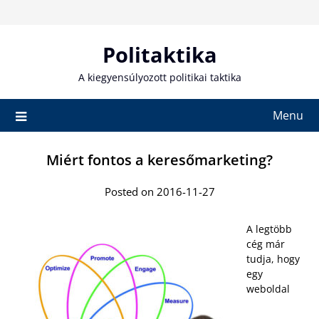
Skip
to
content
Politaktika
A kiegyensúlyozott politikai taktika
Menu
Miért fontos a keresőmarketing?
Posted on 2016-11-27
A legtöbb
cég már
tudja, hogy
egy
weboldal