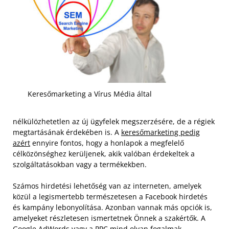
Keresőmarketing a Vírus Média által
nélkülözhetetlen az új ügyfelek megszerzésére, de a régiek
megtartásának érdekében is. A
keresőmarketing pedig
azért
ennyire fontos, hogy a honlapok a megfelelő
célközönséghez kerüljenek, akik valóban érdekeltek a
szolgáltatásokban vagy a termékekben.
Számos hirdetési lehetőség van az interneten, amelyek
közül a legismertebb természetesen a Facebook hirdetés
és kampány lebonyolítása. Azonban vannak más opciók is,
amelyeket részletesen ismertetnek Önnek a szakértők. A
Google AdWords vagy a PPC mind olyan fogalmak,