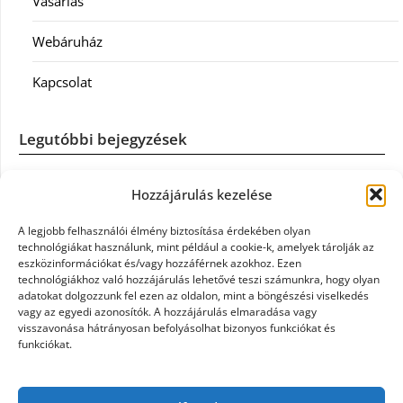
Vásárlás
Webáruház
Kapcsolat
Legutóbbi bejegyzések
Casco szélvédőcsere: mikor éri meg a biztosítást igénybe
Hozzájárulás kezelése
venni?
A legjobb felhasználói élmény biztosítása érdekében olyan
Könyvelés: mikor érdemes könyvelőt váltani?
technológiákat használunk, mint például a cookie-k, amelyek tárolják az
eszközinformációkat és/vagy hozzáférnek azokhoz. Ezen
technológiákhoz való hozzájárulás lehetővé teszi számunkra, hogy olyan
Szövetkezeti jog: miért elengedhetetlen a szakszerű jogi
adatokat dolgozzunk fel ezen az oldalon, mint a böngészési viselkedés
háttér a biztonságos működéshez
vagy az egyedi azonosítók. A hozzájárulás elmaradása vagy
visszavonása hátrányosan befolyásolhat bizonyos funkciókat és
funkciókat.
Munkajogi ügyvéd: miért nem érdemes várni a jogi
segítséggel