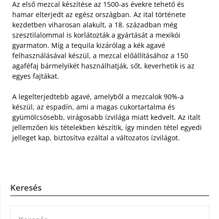
Az első mezcal készítése az 1500-as évekre tehető és
hamar elterjedt az egész országban. Az ital története
kezdetben viharosan alakult, a 18. században még
szesztilalommal is korlátozták a gyártását a mexikói
gyarmaton. Míg a tequila kizárólag a kék agavé
felhasználásával készül, a mezcal előállításához a 150
agaféfaj bármelyikét használhatják, sőt, keverhetik is az
egyes fajtákat.
A legelterjedtebb agavé, amelyből a mezcalok 90%-a
készül, az espadín, ami a magas cukortartalma és
gyümölcsösebb, virágosabb ízvilága miatt kedvelt. Az italt
jellemzően kis tételekben készítik, így minden tétel egyedi
jelleget kap, biztosítva ezáltal a változatos ízvilágot.
Keresés
KERESÉS: