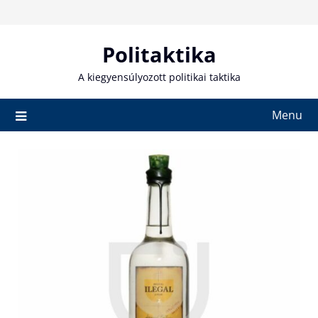
Skip
to
content
Politaktika
A kiegyensúlyozott politikai taktika
Menu