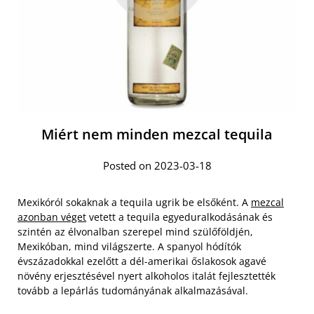
Miért nem minden mezcal tequila
Posted on 2023-03-18
Mexikóról sokaknak a tequila ugrik be elsőként. A
mezcal
azonban véget
vetett a tequila egyeduralkodásának és
szintén az élvonalban szerepel mind szülőföldjén,
Mexikóban, mind világszerte. A spanyol hódítók
évszázadokkal ezelőtt a dél-amerikai őslakosok agavé
növény erjesztésével nyert alkoholos italát fejlesztették
tovább a lepárlás tudományának alkalmazásával.