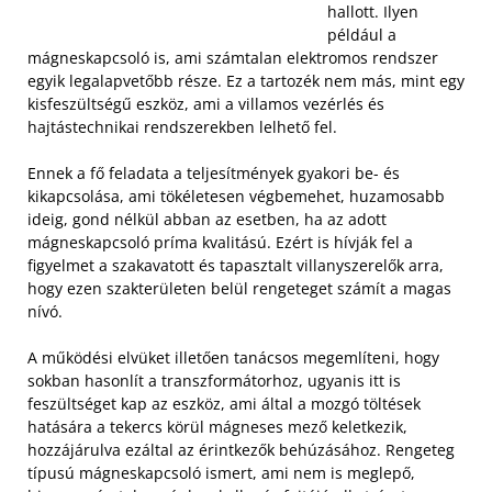
hallott. Ilyen
például a
mágneskapcsoló is, ami számtalan elektromos rendszer
egyik legalapvetőbb része. Ez a tartozék nem más, mint egy
kisfeszültségű eszköz, ami a villamos vezérlés és
hajtástechnikai rendszerekben lelhető fel.
Ennek a fő feladata a teljesítmények gyakori be- és
kikapcsolása, ami tökéletesen végbemehet, huzamosabb
ideig, gond nélkül abban az esetben, ha az adott
mágneskapcsoló príma kvalitású. Ezért is hívják fel a
figyelmet a szakavatott és tapasztalt villanyszerelők arra,
hogy ezen szakterületen belül rengeteget számít a magas
nívó.
A működési elvüket illetően tanácsos megemlíteni, hogy
sokban hasonlít a transzformátorhoz, ugyanis itt is
feszültséget kap az eszköz, ami által a mozgó töltések
hatására a tekercs körül mágneses mező keletkezik,
hozzájárulva ezáltal az érintkezők behúzásához. Rengeteg
típusú mágneskapcsoló ismert, ami nem is meglepő,