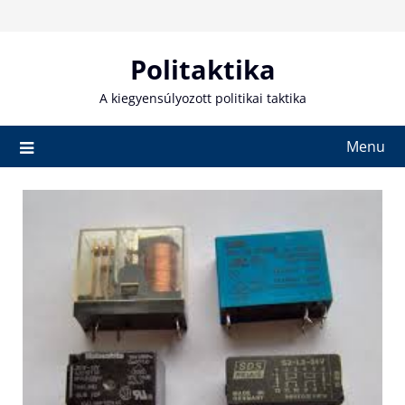
Skip
to
content
Politaktika
A kiegyensúlyozott politikai taktika
Menu