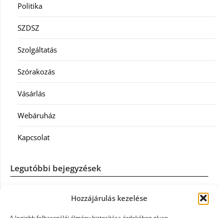
Politika
SZDSZ
Szolgáltatás
Szórakozás
Vásárlás
Webáruház
Kapcsolat
Legutóbbi bejegyzések
Casco szélvédőcsere: mikor éri meg a biztosítást igénybe
Hozzájárulás kezelése
venni?
A legjobb felhasználói élmény biztosítása érdekében olyan