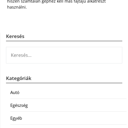
hiszen számtalan géphez kell más fajtájú alkatrészt
használni.
Keresés
KERESÉS:
Kategóriák
Autó
Egészség
Egyéb