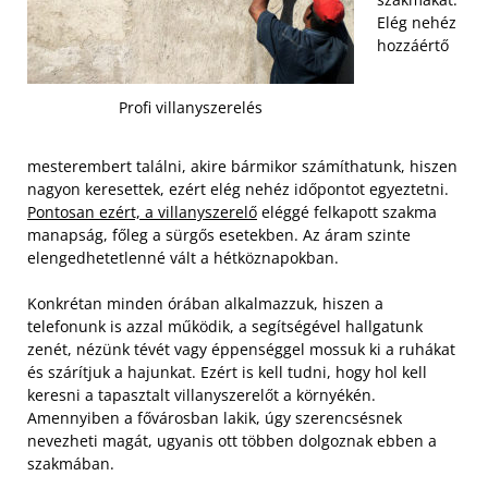
Elég nehéz
hozzáértő
Profi villanyszerelés
mesterembert találni, akire bármikor számíthatunk, hiszen
nagyon keresettek, ezért elég nehéz időpontot egyeztetni.
Pontosan ezért, a villanyszerelő
eléggé felkapott szakma
manapság, főleg a sürgős esetekben. Az áram szinte
elengedhetetlenné vált a hétköznapokban.
Konkrétan minden órában alkalmazzuk, hiszen a
telefonunk is azzal működik, a segítségével hallgatunk
zenét, nézünk tévét vagy éppenséggel mossuk ki a ruhákat
és szárítjuk a hajunkat. Ezért is kell tudni, hogy hol kell
keresni a tapasztalt villanyszerelőt a környékén.
Amennyiben a fővárosban lakik, úgy szerencsésnek
nevezheti magát, ugyanis ott többen dolgoznak ebben a
szakmában.