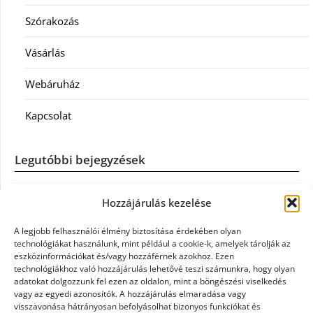
Szórakozás
Vásárlás
Webáruház
Kapcsolat
Legutóbbi bejegyzések
Casco szélvédőcsere: mikor éri meg a biztosítást igénybe
Hozzájárulás kezelése
venni?
A legjobb felhasználói élmény biztosítása érdekében olyan
Könyvelés: mikor érdemes könyvelőt váltani?
technológiákat használunk, mint például a cookie-k, amelyek tárolják az
eszközinformációkat és/vagy hozzáférnek azokhoz. Ezen
technológiákhoz való hozzájárulás lehetővé teszi számunkra, hogy olyan
Szövetkezeti jog: miért elengedhetetlen a szakszerű jogi
adatokat dolgozzunk fel ezen az oldalon, mint a böngészési viselkedés
háttér a biztonságos működéshez
vagy az egyedi azonosítók. A hozzájárulás elmaradása vagy
visszavonása hátrányosan befolyásolhat bizonyos funkciókat és