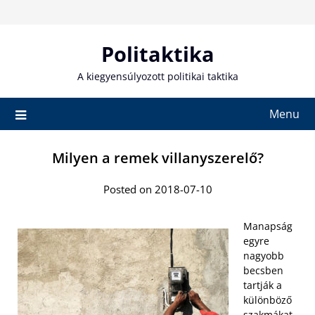
Skip
to
content
Politaktika
A kiegyensúlyozott politikai taktika
Menu
Milyen a remek villanyszerelő?
Posted on 2018-07-10
Manapság
egyre
nagyobb
becsben
tartják a
különböző
szakmákat.