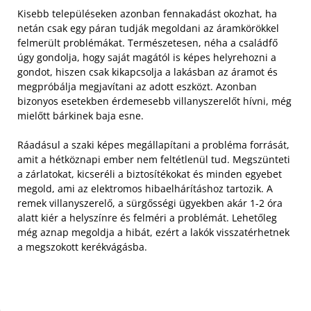
Kisebb településeken azonban fennakadást okozhat, ha
netán csak egy páran tudják megoldani az áramkörökkel
felmerült problémákat. Természetesen, néha a családfő
úgy gondolja, hogy saját magától is képes helyrehozni a
gondot, hiszen csak kikapcsolja a lakásban az áramot és
megpróbálja megjavítani az adott eszközt. Azonban
bizonyos esetekben érdemesebb villanyszerelőt hívni, még
mielőtt bárkinek baja esne.
Ráadásul a szaki képes megállapítani a probléma forrását,
amit a hétköznapi ember nem feltétlenül tud. Megszünteti
a zárlatokat, kicseréli a biztosítékokat és minden egyebet
megold, ami az elektromos hibaelhárításhoz tartozik. A
remek villanyszerelő, a sürgősségi ügyekben akár 1-2 óra
alatt kiér a helyszínre és felméri a problémát. Lehetőleg
még aznap megoldja a hibát, ezért a lakók visszatérhetnek
a megszokott kerékvágásba.