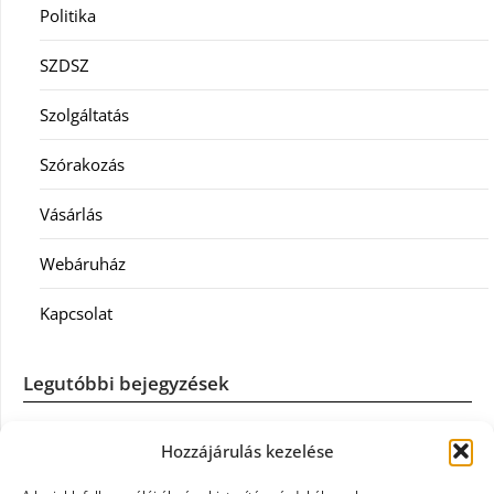
Politika
SZDSZ
Szolgáltatás
Szórakozás
Vásárlás
Webáruház
Kapcsolat
Legutóbbi bejegyzések
Casco szélvédőcsere: mikor éri meg a biztosítást igénybe
Hozzájárulás kezelése
venni?