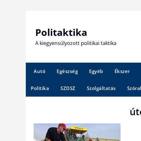
Skip
to
content
Politaktika
A kiegyensúlyozott politikai taktika
Autó
Egészség
Egyéb
Ékszer
Politika
SZDSZ
Szolgáltatás
Szóra
út