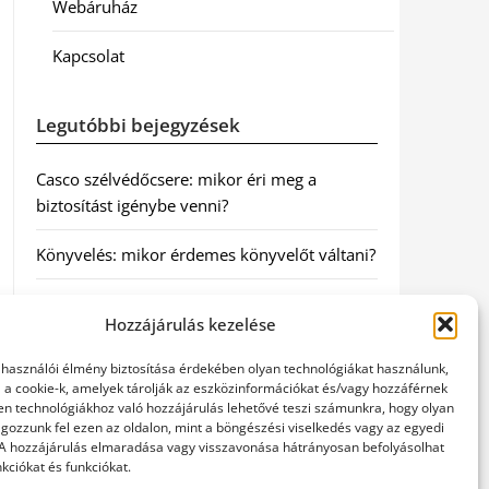
Webáruház
Kapcsolat
Legutóbbi bejegyzések
Casco szélvédőcsere: mikor éri meg a
biztosítást igénybe venni?
Könyvelés: mikor érdemes könyvelőt váltani?
Szövetkezeti jog: miért elengedhetetlen a
Hozzájárulás kezelése
szakszerű jogi háttér a biztonságos
működéshez
elhasználói élmény biztosítása érdekében olyan technológiákat használunk,
l a cookie-k, amelyek tárolják az eszközinformációkat és/vagy hozzáférnek
Munkajogi ügyvéd: miért nem érdemes várni
en technológiákhoz való hozzájárulás lehetővé teszi számunkra, hogy olyan
gozzunk fel ezen az oldalon, mint a böngészési viselkedés vagy az egyedi
a jogi segítséggel
 A hozzájárulás elmaradása vagy visszavonása hátrányosan befolyásolhat
kciókat és funkciókat.
Tüll anyag: elegancia és sokoldalúság a