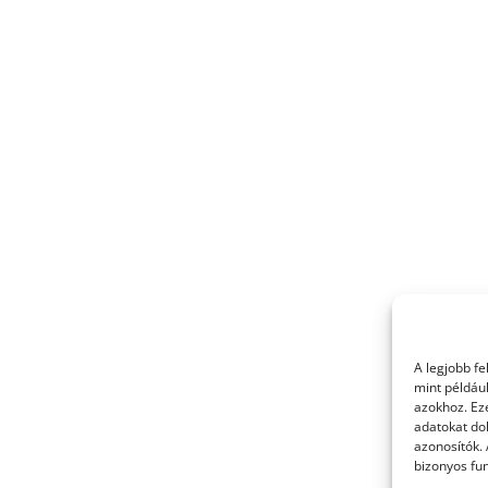
A legjobb f
mint példáu
azokhoz. Ez
adatokat dol
azonosítók.
bizonyos fun