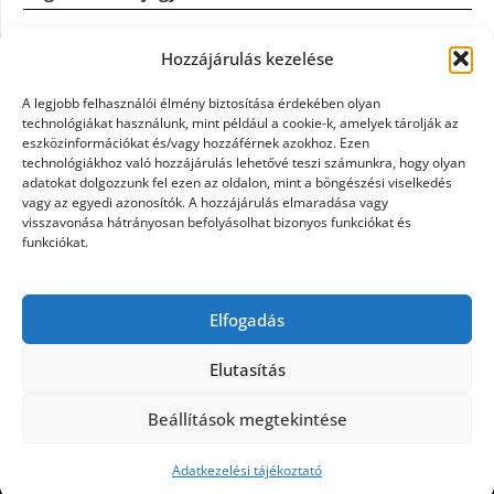
Casco szélvédőcsere: mikor éri meg a biztosítást igénybe
Hozzájárulás kezelése
venni?
A legjobb felhasználói élmény biztosítása érdekében olyan
Könyvelés: mikor érdemes könyvelőt váltani?
technológiákat használunk, mint például a cookie-k, amelyek tárolják az
eszközinformációkat és/vagy hozzáférnek azokhoz. Ezen
technológiákhoz való hozzájárulás lehetővé teszi számunkra, hogy olyan
Szövetkezeti jog: miért elengedhetetlen a szakszerű jogi
adatokat dolgozzunk fel ezen az oldalon, mint a böngészési viselkedés
háttér a biztonságos működéshez
vagy az egyedi azonosítók. A hozzájárulás elmaradása vagy
visszavonása hátrányosan befolyásolhat bizonyos funkciókat és
funkciókat.
Munkajogi ügyvéd: miért nem érdemes várni a jogi
segítséggel
Elfogadás
Tüll anyag: elegancia és sokoldalúság a Szakatex
kínálatában
Elutasítás
Beállítások megtekintése
©2026 Politaktika
| Design:
Newspaperly WordPress
Theme
Adatkezelési tájékoztató