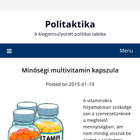
Skip
to
content
Politaktika
A kiegyensúlyozott politikai taktika
Menu
Minőségi multivitamin kapszula
Posted on 2015-01-10
A vitaminokra
folyamatosan szüksége
van a szervezetünknek
a megfelelő
mennyiségben, ám
nem mindig visszük be
ezeket a szükséges