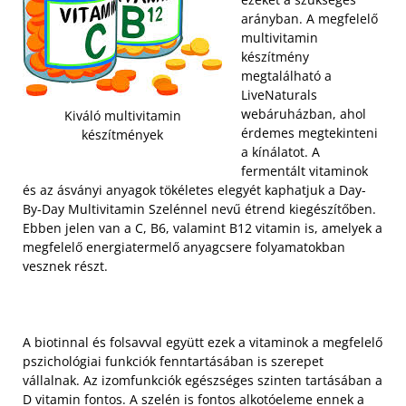
arányban. A megfelelő
multivitamin
készítmény
megtalálható a
LiveNaturals
webáruházban, ahol
Kiváló multivitamin
érdemes megtekinteni
készítmények
a kínálatot. A
fermentált vitaminok
és az ásványi anyagok tökéletes elegyét kaphatjuk a Day-
By-Day Multivitamin Szelénnel nevű étrend kiegészítőben.
Ebben jelen van a C, B6, valamint B12 vitamin is, amelyek a
megfelelő energiatermelő anyagcsere folyamatokban
vesznek részt.
A biotinnal és folsavval együtt ezek a vitaminok a megfelelő
pszichológiai funkciók fenntartásában is szerepet
vállalnak. Az izomfunkciók egészséges szinten tartásában a
D vitamin fontos. A szelén is fontos alkotóeleme ennek a