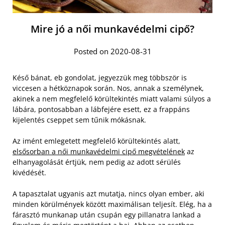
Mire jó a női munkavédelmi cipő?
Posted on 2020-08-31
Késő bánat, eb gondolat, jegyezzük meg többször is
viccesen a hétköznapok során. Nos, annak a személynek,
akinek a nem megfelelő körültekintés miatt valami súlyos a
lábára, pontosabban a lábfejére esett, ez a frappáns
kijelentés cseppet sem tűnik mókásnak.
Az imént emlegetett megfelelő körültekintés alatt,
elsősorban a női munkavédelmi cipő megvételének
az
elhanyagolását értjük, nem pedig az adott sérülés
kivédését.
A tapasztalat ugyanis azt mutatja, nincs olyan ember, aki
minden körülmények között maximálisan teljesít. Elég, ha a
fárasztó munkanap után csupán egy pillanatra lankad a