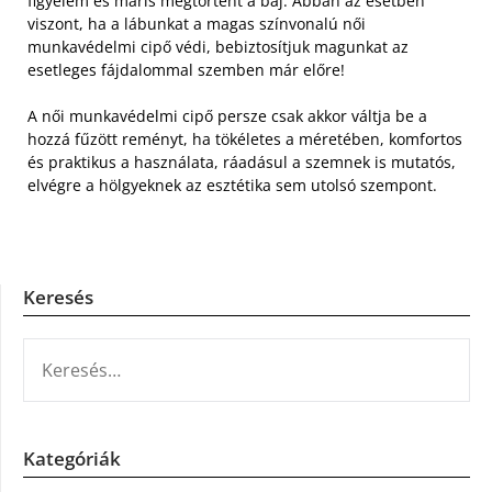
figyelem és máris megtörtént a baj. Abban az esetben
viszont, ha a lábunkat a magas színvonalú női
munkavédelmi cipő védi, bebiztosítjuk magunkat az
esetleges fájdalommal szemben már előre!
A női munkavédelmi cipő persze csak akkor váltja be a
hozzá fűzött reményt, ha tökéletes a méretében, komfortos
és praktikus a használata, ráadásul a szemnek is mutatós,
elvégre a hölgyeknek az esztétika sem utolsó szempont.
Keresés
KERESÉS:
Kategóriák