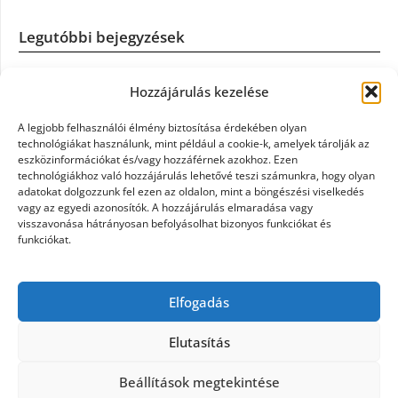
Legutóbbi bejegyzések
Casco szélvédőcsere: mikor éri meg a biztosítást igénybe
Hozzájárulás kezelése
venni?
A legjobb felhasználói élmény biztosítása érdekében olyan
Könyvelés: mikor érdemes könyvelőt váltani?
technológiákat használunk, mint például a cookie-k, amelyek tárolják az
eszközinformációkat és/vagy hozzáférnek azokhoz. Ezen
technológiákhoz való hozzájárulás lehetővé teszi számunkra, hogy olyan
Szövetkezeti jog: miért elengedhetetlen a szakszerű jogi
adatokat dolgozzunk fel ezen az oldalon, mint a böngészési viselkedés
háttér a biztonságos működéshez
vagy az egyedi azonosítók. A hozzájárulás elmaradása vagy
visszavonása hátrányosan befolyásolhat bizonyos funkciókat és
funkciókat.
Munkajogi ügyvéd: miért nem érdemes várni a jogi
segítséggel
Elfogadás
Tüll anyag: elegancia és sokoldalúság a Szakatex
kínálatában
Elutasítás
Beállítások megtekintése