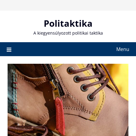
Skip
to
content
Politaktika
A kiegyensúlyozott politikai taktika
Menu