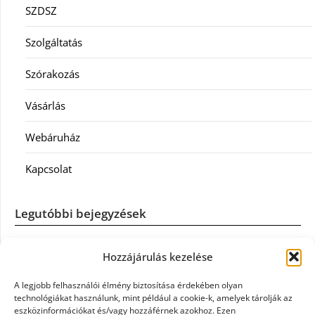
SZDSZ
Szolgáltatás
Szórakozás
Vásárlás
Webáruház
Kapcsolat
Legutóbbi bejegyzések
Casco szélvédőcsere: mikor éri meg a biztosítást igénybe
Hozzájárulás kezelése
venni?
A legjobb felhasználói élmény biztosítása érdekében olyan
Könyvelés: mikor érdemes könyvelőt váltani?
technológiákat használunk, mint például a cookie-k, amelyek tárolják az
eszközinformációkat és/vagy hozzáférnek azokhoz. Ezen