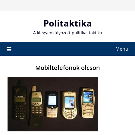
Skip
to
content
Politaktika
A kiegyensúlyozott politikai taktika
Menu
Mobiltelefonok olcson