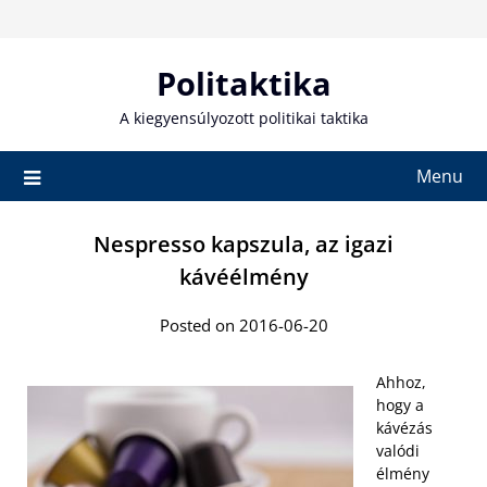
Skip
to
content
Politaktika
A kiegyensúlyozott politikai taktika
Menu
Nespresso kapszula, az igazi
kávéélmény
Posted on 2016-06-20
Ahhoz,
hogy a
kávézás
valódi
élmény