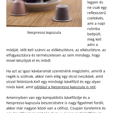
legyen és
ne csak egy
reflexszerű
cselekvés,
ami a napi
rutinba
Nespresso kapszula
beépült,
meg kell
adni a
módját. Időt kell szánni az előkészítésre, az elkészítésre, az
elfogyasztásra és természetesen az sem mindegy, hogy
mivel készítjük el és miből.
Ha azt az igazi kávéaromát szeretnénk megízlelni, amiről a
regék is szólnak, akkor nem elég egy olcsó neszkávé, amit
vízzel felöntünk.
Kell egy minőségi kávéfőző és egy olyan
nívós kávé, amit
például a Nespresso kapszula is rejt
.
Amennyiben van egy kompatibilis kávéfőzője és a
Nespresso kapszula beszerzésére is nagy figyelmet fordít,
akkor már nagyon közel van a célhoz. Csupán türelemre és