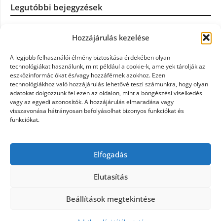
Legutóbbi bejegyzések
Casco szélvédőcsere: mikor éri meg a biztosítást igénybe
Hozzájárulás kezelése
venni?
A legjobb felhasználói élmény biztosítása érdekében olyan
Könyvelés: mikor érdemes könyvelőt váltani?
technológiákat használunk, mint például a cookie-k, amelyek tárolják az
eszközinformációkat és/vagy hozzáférnek azokhoz. Ezen
technológiákhoz való hozzájárulás lehetővé teszi számunkra, hogy olyan
Szövetkezeti jog: miért elengedhetetlen a szakszerű jogi
adatokat dolgozzunk fel ezen az oldalon, mint a böngészési viselkedés
háttér a biztonságos működéshez
vagy az egyedi azonosítók. A hozzájárulás elmaradása vagy
visszavonása hátrányosan befolyásolhat bizonyos funkciókat és
funkciókat.
Munkajogi ügyvéd: miért nem érdemes várni a jogi
segítséggel
Elfogadás
Tüll anyag: elegancia és sokoldalúság a Szakatex
kínálatában
Elutasítás
Beállítások megtekintése
©2026 Politaktika
| Design:
Newspaperly WordPress
Theme