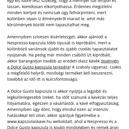
egy kis időre lesz szükség, hogy a mennyei ital lefőjön és
lassan, komótosan elkortyolhassa. Érdemes megízlelni
minden kortyot és nemcsak úgy felhörpinteni, mert
különben olyan íz élményekről marad le, amit más
körülmények között nem tapasztalhat meg.
Amennyiben szívesen kísérletezget, akkor ajánlott a
Nespresso kapszula több típusát is kipróbálni, mert a
különböző variánsok újabb és újabb csodás tapasztalatot
nyújtanak. Ha pedig már minden csábító ízt kipróbált,
akkor barangoljon tovább az eredeti olasz kávék
ösvényén
a Dolce Gusto kapszula terepére
! A szabály ugyanaz, csakis
a megfelelő helyről, minőségi terméket kell beszerezni,
továbbá az idő itt is kulcsfontosságú.
A Dolce Gusto kapszula is akkor nyújtja a legjobb és
legkülönlegesebb ízeket, ha időt szánunk a kávézás teljes
folyamatára, egészen a vásárlástól, a kávé elfogyasztásáig.
Amennyiben úgy dönt, hogy elindul ezen az intenzív
hatásokkal teli úton, akkor ajánljuk figyelmébe a
www.kapszulaskave.hu weboldalt, ahol a Nespresso és a
Dolce Gusto kapszula is kiváló minőségben és remek áron